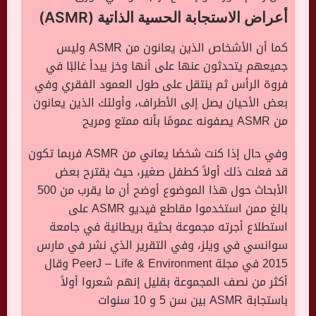
أعراض الاستجابة الحسية الذاتية (ASMR)
كما أن الأشخاص الذين يعانون من ASMR وليس
جميعهم يتحدثون عنها على أنها وخز يبدأ غالبًا في
فروة الرأس ثم ينتقل على طول العمود الفقري وفي
بعض الأحيان يصل إلى الأطراف، وأولئك الذين يعانون
من ASMR يصفونه عمومًا بأنه ممتع ومريح
وفي حال إذا كنت شخصًا يعاني من ASMR فربما تكون
قد فعلت ذلك أولاً كطفل صغير، حيث يقترح بعض
الأبحاث حول هذا الموضوع أوضح أن ما يقرب من 500
بالغ ممن استخدموا مقاطع فيديو ASMR على
استطلاع أجرته مجموعة بحثية بريطانية في جامعة
سوانسي في ويلز، وفي التقرير الذي نشر في مارس
2015 في مجلة PeerJ – Life & Environment وقال
أكثر من نصف المجموعة بقليل إنهم شعروا أولاً
باستجابة ASMR بين سن 5 و 10 سنوات