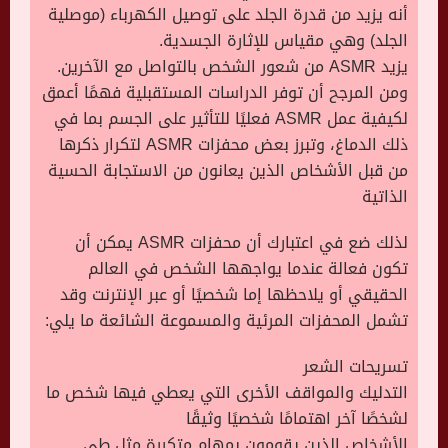
أنه يزيد من قدرة الجلد على توصيل الكهرباء (موصلية
الجلد) وهي مقياس للإثارة الجسدية.
يزيد ASMR من شعور الشخص بالتواصل مع الآخرين.
ومن المرجح أن توفر الدراسات المستقبلية فهمًا أعمق
لكيفية عمل ASMR فعليًا للتأثير على الجسم بما في
ذلك الدماغ، وتبرز بعض محفزات ASMR لتكرار ذكرها
من قبل الأشخاص الذين يعانون من الاستجابة الحسية
الذاتية
لذلك ضع في اعتبارك أن محفزات ASMR يمكن أن
تكون فعالة عندما يواجهها الشخص في العالم
الحقيقي أو يلاحظها إما شخصيًا أو عبر الإنترنت وقد
تشمل المحفزات المرئية والمسموعة الشائعة ما يلي:
تسريحات الشعر
التدليك والمواقف الأخرى التي يعطي فيها شخص ما
لشخصًا آخر اهتمامًا شخصيًا وثيقًا
الأشخاص الذين يقومون بمهام متكررة مثل طي