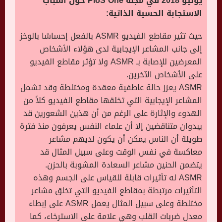
يونيو 2018 في مجلة PloS One حول أسباب
الاستجابة الحسية الذاتية:
حيث تثير مقاطع الفيديو ASMR بالفعل إحساسًا بالوخز
إلى جانب المشاعر الإيجابية لدى هؤلاء الأشخاص
المعرضين للإصابة بـ ASMR ولا تؤثر مقاطع الفيديو
على الأشخاص الآخرين.
ASMR يعزز حالة عاطفية معقدة ومختلطة وقد تشمل
المشاعر الإيجابية التي تخلقها مقاطع الفيديو كلاً من
الهدوء والإثارة على الرغم من أن هذين الشعورين قد
يبدوان متناقضين إلا أن علماء النفس يعرفون منذ فترة
طويلة أن الناس يمكن أن يكون لديهم مشاعر
معاكسة في نفس الوقت وعلى سبيل المثال قد
يتضمن الحنين مشاعر السعادة المشوبة بالحزن.
ASMR له تأثيرات قابلة للقياس على الجسم وهذه
التأثيرات مرتبطة بمقاطع الفيديو التي تخلق مشاعر
مختلطة وعلى سبيل المثال يعمل ASMR على إبطاء
معدل ضربات القلب وهي علامة على الاسترخاء، كما