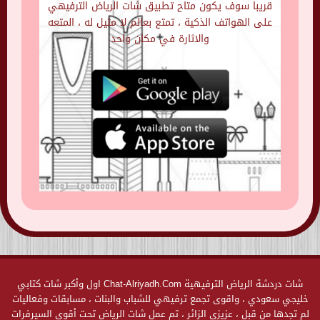
قريبا سوف يكون متاح تطبيق شات الرياض الترفيهي
على الهواتف الذكية ، تمتع بعالم لا مثيل له ، المتعه
والاثارة في مكان واحد
شات دردشة الرياض الترفيهية Chat-Alriyadh.Com اول وأكبر شات كتابي
خليجي سعودي ، واقوى تجمع ترفيهي للشباب والبنات ، مسابقات وفعاليات
لم تجدها من قبل ، عزيزي الزائر ، تم عمل شات الرياض تحت أقوى السيرفرات