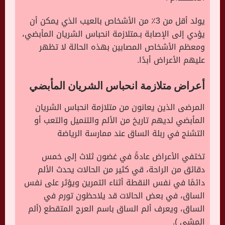
يولد أقل من 3٪ من الأشخاص بالعيب الذي يمكن أن
يؤدي إلى الإصابة بـمتلازمة انحباس الشريان المأبضي،
ومعظم الأشخاص المصابين بهذه الحالة لا تظهر
عليهم الأعراض أبدًا.
أعراض متلازمة انحباس الشريان المأبضي
المرضى الذين يعانون من متلازمة انحباس الشريان
المأبضي لديهم تاريخ من الألم والتنميل والتعب أو
التشنج في ربلة الساق عند ممارسة الرياضة
تختفي الأعراض عادةً في غضون ثلاث إلى خمس
دقائق من الراحة، قي كثير من الحالات يحدث الألم
دائمًا في نفس النقطة أثناء التمرين ويؤثر على نفس
الساق، في بعض الحالات قد يلاحظون تورم في
الساق، ويعرف ألم الساق باسم العرج المتقطع (ألم
المشي ).