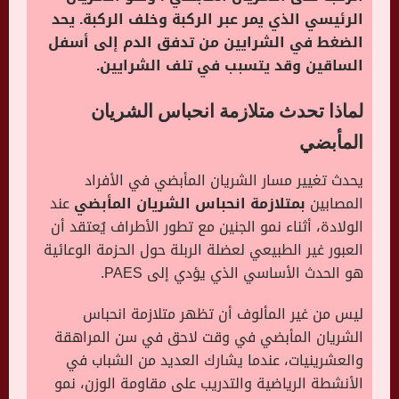
الرئيسي الذي يمر عبر الركبة وخلف الركبة. يحد
الضغط في الشرايين من تدفق الدم إلى أسفل
الساقين وقد يتسبب في تلف الشرايين.
لماذا تحدث متلازمة انحباس الشريان
المأبضي
يحدث تغيير مسار الشريان المأبضي في الأفراد
المصابين
بمتلازمة انحباس الشريان المأبضي
عند
الولادة، أثناء نمو الجنين مع تطور الأطراف يُعتقد أن
العبور غير الطبيعي لعضلة الربلة حول الحزمة الوعائية
هو الحدث الأساسي الذي يؤدي إلى PAES.
ليس من غير المألوف أن تظهر متلازمة انحباس
الشريان المأبضي في وقت لاحق في سن المراهقة
والعشرينيات، عندما يشارك العديد من الشباب في
الأنشطة الرياضية والتدريب على مقاومة الوزن، نمو