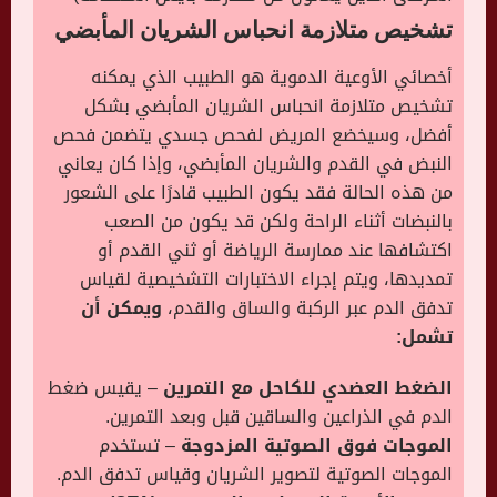
تشخيص
متلازمة انحباس الشريان المأبضي
أخصائي الأوعية الدموية هو الطبيب الذي يمكنه
تشخيص متلازمة انحباس الشريان المأبضي بشكل
أفضل، وسيخضع المريض لفحص جسدي يتضمن فحص
النبض في القدم والشريان المأبضي، وإذا كان يعاني
من هذه الحالة فقد يكون الطبيب قادرًا على الشعور
بالنبضات أثناء الراحة ولكن قد يكون من الصعب
اكتشافها عند ممارسة الرياضة أو ثني القدم أو
تمديدها، ويتم إجراء الاختبارات التشخيصية لقياس
تدفق الدم عبر الركبة والساق والقدم،
ويمكن أن
تشمل:
الضغط العضدي للكاحل مع التمرين
– يقيس ضغط
الدم في الذراعين والساقين قبل وبعد التمرين.
الموجات فوق الصوتية المزدوجة
– تستخدم
الموجات الصوتية لتصوير الشريان وقياس تدفق الدم.