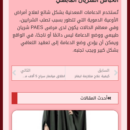
تُستخدم الدعامات المعدنية بشكل شائع لعلاج أمراض
الأوعية الدموية التي تتطور بسبب تصلب الشرايين،
وفي معظم الحالات يكون لدى مرضى PAES شريان
طبيعي ووضع الدعامة ليس دائمًا أو ناجحًا، في الواقع
ويمكن أن يؤدي وضع الدعامة إلى تعقيد التعافي
بشكل كبير ويجب تجنبه.
السابق
التالي
كيفية علاج متلازمة ايفانز
اطلاق ميانمار سراح 5 آلاف معتقل من المتظاهرين ضد المجلس العسكرى
أحدث المقالات