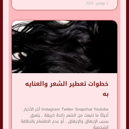
1 نوفمبر، 2021
خطوات تعطير الشعر والعنايه
به
Instagram Twitter Snapchat Youtube آخر الأخبار :
أحيانًا ما تنبعث من الشعر رائحة كريهة ، يتعرق
بسبب الإرهاق والإرهاق ، أو عدم الاهتمام بالنظافة
الشخصية