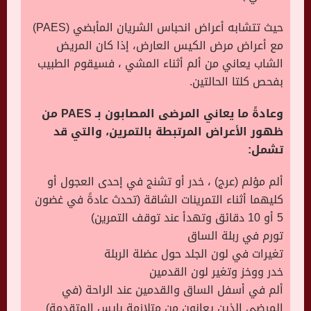
حيث تتشابه أعراض انحباس الشريان المأبضي (PAES)
مع أعراض مرض الكيس العارض، إذا كان المريض
الشاب يعاني من ألم أثناء المشي ، فسيقوم الطبيب
بفحص كلتا الحالتين.
وعادةً ما يعاني المرضى المصابون بـ PAES من
ظهور الأعراض المرتبطة بالتمرين، والتي قد
تشمل:
ألم مؤلم (عرج) ، خدر أو تشنج في إحدى العجول أو
كليهما أثناء التمرينات الشاقة (تحدث عادةً في غضون
5 أو 10 دقائق وتهدأ عند توقف التمرين)
تورم في ربلة الساق
تغيرات في لون الجلد حول عضلة الربلة
خدر ووخز وتغير لون القدمين
ألم في أسفل الساق والقدمين عند الراحة (في
المرضى الذين يعانون من متلازمة بايس المتقدمة)