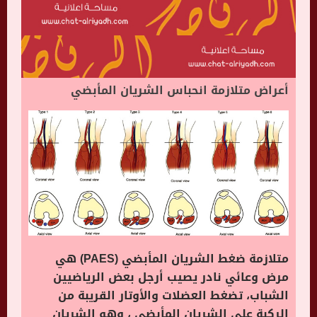
أعراض متلازمة انحباس الشريان المأبضي
متلازمة ضغط الشريان المأبضي (PAES) هي
مرض وعائي نادر يصيب أرجل بعض الرياضيين
الشباب، تضغط العضلات والأوتار القريبة من
الركبة على الشريان المأبضي ، وهو الشريان