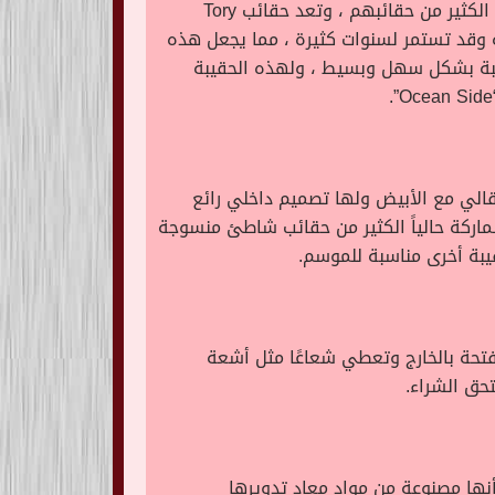
وهذه العلامة التجارية الأشهر في الحقائب النسائية ، وتتميز بوضع شعار ها الأيقوني المتوفر على مقدمة وجه الكثير من حقائبهم ، وتعد حقائب Tory
نة وقد تستمر لسنوات كثيرة ، مما يجعل هذه
حقيبة بشكل سهل وبسيط ، ولهذه الحقيبة
تقالي مع الأبيض ولها تصميم داخلي رائع
لماركة حالياً الكثير من حقائب شاطئ منسوجة
بة أخرى مناسبة للموسم.
ور المتفتحة بالخارج وتعطي شعاعًا مثل أشعة
حق الشراء.
المثالية للشاطىء والبحر ، هذا المنتج رائع للغاية ، وهذه الحقيبة هي الأجدد في 2021 كما أنها مصنوعة من مواد معاد تدويرها