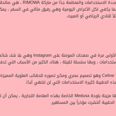
تعتبر هذه الحقيبة المصممة بدقة 
للنادي الرياضي أو المبيت.
أنتشرت حقيبة Louis Vuitton Coussin ببمرة ال
خدامات ، وبها سلسلة ثقيلة ، هناك الكثير من الأسباب التي تدفع ل
هي حقيبة أنيقة وخيالية من ماركة Celine Triomphe وهو تصميم عصري ومكرر تصوره للحقا
ه الحقيبة كثيرة الاستخدامات التي لن تنتهي أبدًا.
هذه الحقيبة من Versace لها رمز الماركة لأنها مزينة بلوحة Medusa الخاصة ب
لحقيبة أنتشرت مؤخراً بين المساهير.