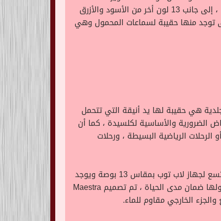
كالبلاستيك وكذلك البطانة مصنعة من مواد معاد تدويرها مثل الزجاجات البلاستيكية ، تظهر الحقيبة بألوان كثيرة ، إلى جانب 13 لون أخر من الأسود والأزرق
 حتى توجد منها حقيبة لسماعات المحمول وهي
جلدية هي حقيبة لها يد أنيقة التي تتحمل
اض الضرورية والأساسية لكلسيدة ، كما أن
و الرحلات الرياضية البسيطة ، ورحلات
تتفرد حقيبة Maestra أن لها تصميم جيد كما بها ثمانية أقسام من الداخل ، بما في هذا غطاء مبطّن يمكن أن يتسع لجهاز لاب توب بمقاس 13 بوصة ويوجد
منها أحجام أكبر قد تتسع لجهاز لاب توب 15 بوصة ، تتوفر للحقيبة 13 أختياراً مختلفًا للألوان لتناسب كل الأذواق ولها ضمان مدى الحياة ، تم تصميم Maestra
والجزء الخارجي مقاوم للماء.