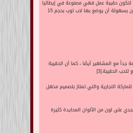
كبيرة ومتعددة الاستخدامات والمنظمة جدًا من ماركة RIMOWA ، هي صالحة لتكون حقيبة عمل فهي مصنوعة في إيطاليا
من القماش مع الجلد المحبب ، حجمها واسع بما يكفي لكل الأغراض اليومية وهي رفيق مثالي في السفر ، يمكن بسهولة أن يوضع بها لاب توب بحجم 15
أولى مرة في صفحات الموضة على Instagram وهي بلا شك شائعة جداً مع المشاهير أيضًا ، كما أن الحقيبة
تحب الحقيبة.[3]
ئب العلوية المميزة للماركة التجارية والتي تمتاز بتصميم مذهل
هذه العلامة التجارية ، يمكن أن تجدي على لون من الألوان المحايدة كثيرة