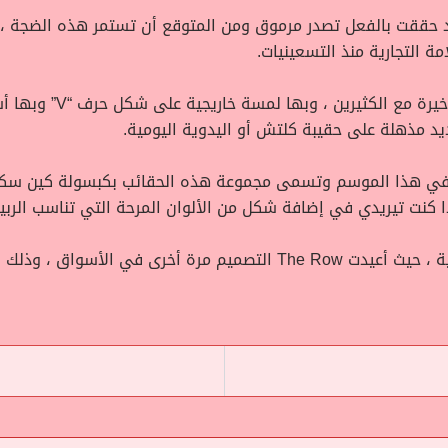
ر Prada Cleo في أخر عام 2020 ، وقد حققت بالفعل تصدر مرموق ومن المتوقع أن تستمر ه
ة التجارية منذ التسعينيات.
وهي من الحقائب التي أنتش
د مذهلة على حقيبة كلتش أو اليدوية اليومية.
اً في هذا الموسم وتسمى مجموعة هذه الحقائب بكبسولة كين سكوت
ذا كنت تيريدي في إضافة شكل من الألوان المرحة التي تناسب الرب
يمثل عام 2021 هو رجوع حقيبة جلدية عشوائية ، حيث أعيدت The Row التصميم