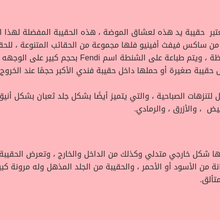
 تعتبر حقيبة يد هذه لعشاق الموضة ، هذه الحقيبة المفضلة لهذا ال
من ساكس فيفث أفينيو فلها مجموعة من الحقائب المتنوعة ، للحقي
، الحقيبة لها اللون الدافىء ولها حجم المحفظة ، وي
 حقيبة صغيرة أو حملها داخل حقيبة فندي الأكبر حجمًا عند الخروج.[1
ة المذهل لتنزهات الصباحية ، والتي يتميز أيضًا بشكل جلد ثعبان بشكل أن
ض ، والأزرق ، والرمادي.
لها شكل خارجي متدلي وكذلك من الداخل والخارج ، وتعرض الحقيبة
نة من الأسود أو الأحمر ، والحقيبة من الجلد المذهل وله مرونة كب
تألق.