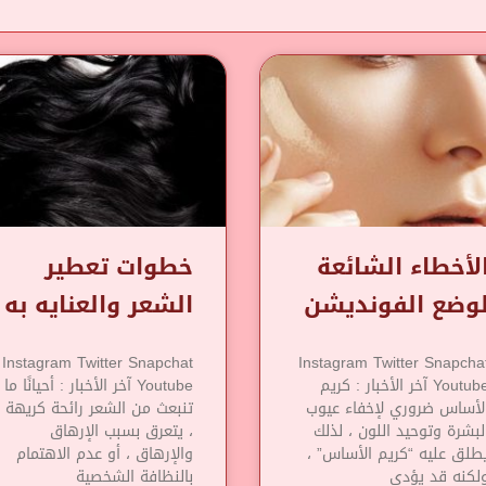
لأخطاء الشائعة
خطوات تعطير
وضع الفونديشن
الشعر والعنايه به
Instagram Twitter Snapchat
Instagram Twitter Snapcha
Youtube آخر الأخبار : كريم
Youtube آخر الأخبار : أحيانًا ما
لأساس ضروري لإخفاء عيوب
تنبعث من الشعر رائحة كريهة
لبشرة وتوحيد اللون ، لذلك
، يتعرق بسبب الإرهاق
طلق عليه “كريم الأساس” ،
والإرهاق ، أو عدم الاهتمام
لكنه قد يؤدي
بالنظافة الشخصية