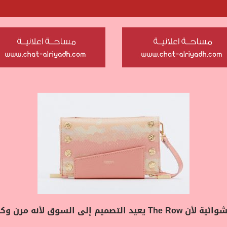
يمثل عام 2021 عودة الحقائب الجلدية العشوائية لأن The Row يعيد الت