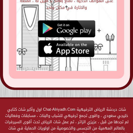
على الهواتف الذكية ، تمتع بعالم لا مثيل له ، المتعه
والاثارة في مكان واحد
شات دردشة الرياض الترفيهية Chat-Alriyadh.Com اول وأكبر شات كتابي
خليجي سعودي ، واقوى تجمع ترفيهي للشباب والبنات ، مسابقات وفعاليات
لم تجدها من قبل ، عزيزي الزائر ، تم عمل شات الرياض تحت أقوى السيرفرات
بالعالم المهمية من التجسس والخصوصية من اولويات الحماية في شات