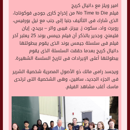
امير ويلز مع دانيال كريج
فيلم
No Time to Die
من إخراج كارى جوجى فوكوناجا،
الذى شارك فى التأليف جنبا إلى جنب مع نيل بورفيس،
روبرت واد، سكوت ز. بيرنز، فيبى والر – بريدج، إيان
فليمنج، وجدير بالذكر أن فيلم جيمس بوند 25 يعتبر آخر
فيلم فى سلسلة جيمس بوند الذى يقوم ببطولتها
دانيال كريج بعدما حققت السلسلة الذى يقوم
ببطولتها أعلى الإيرادات فى تاريخ السلسة الشهيرة
.
ويجسد رامى مالك ذو الأصول المصرية شخصية الشرير
فى الجزء الجديد، سافين، وهى الشخصية التى ترتدى
ماسك أغلب مشاهد الفيلم.