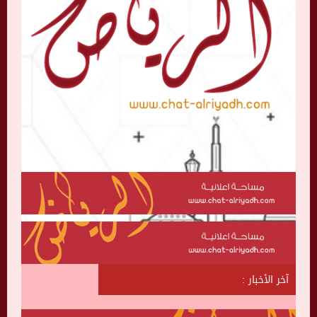
آخر الأخبار :
ش
ا
ت
ا