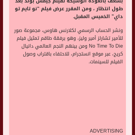
بشغف بالعودة الوشيكة لفيلم جيمس بوند بعد
طول انتظار ، ومن المقرر عرض فيلم “نو تايم تو
داي” الخميس المقبل.
ونشر الحساب الرسمي لكلارنس هاوس، مجموعة صور
للأمير تشارلز أمير وليز، وهو برفقة طاقم تمثيل فيلم
No Time To Die
ومن بينهم النجم العالمي دانيال
كريج، عبر موقع انستجرام، للاحتفاء باقتراب وصول
الفيلم للسينمات.
ADVERTISING