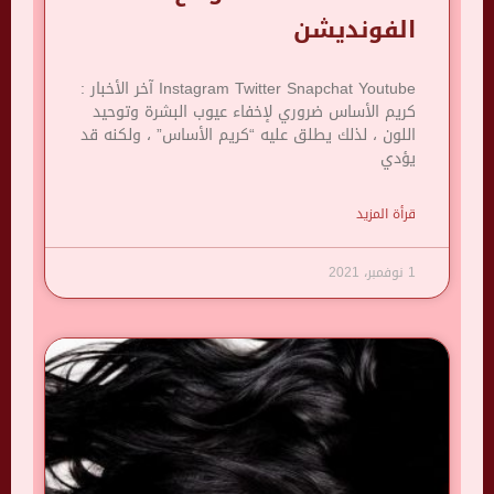
الفونديشن
Instagram Twitter Snapchat Youtube آخر الأخبار :
كريم الأساس ضروري لإخفاء عيوب البشرة وتوحيد
اللون ، لذلك يطلق عليه “كريم الأساس” ، ولكنه قد
يؤدي
قرأة المزيد
1 نوفمبر، 2021