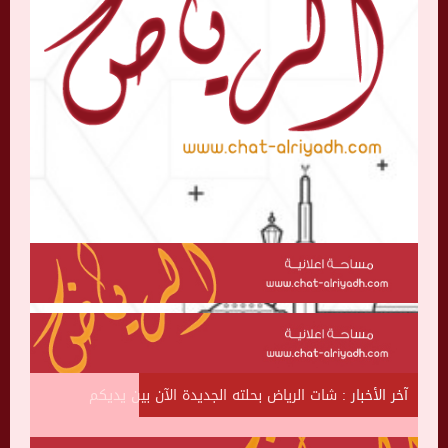
آخر الأخبار :
ش
ا
ت
ا
ل
ر
ي
ا
ض
ب
ح
ل
ت
ه
ا
ل
ج
د
ي
د
ة
ا
ل
ن
ب
ي
ن
ي
د
ي
ك
م