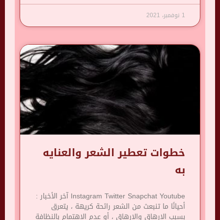
1 نوفمبر، 2021
خطوات تعطير الشعر والعنايه
به
Instagram Twitter Snapchat Youtube آخر الأخبار :
أحيانًا ما تنبعث من الشعر رائحة كريهة ، يتعرق
بسبب الإرهاق والإرهاق ، أو عدم الاهتمام بالنظافة