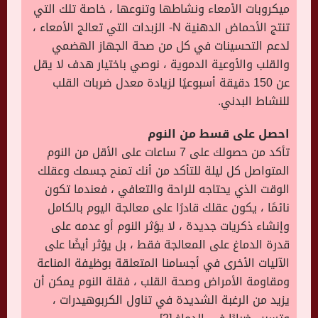
ميكروبات الأمعاء ونشاطها وتنوعها ، خاصة تلك التي
تنتج الأحماض الدهنية N- الزبدات التي تعالج الأمعاء ،
لدعم التحسينات في كل من صحة الجهاز الهضمي
والقلب والأوعية الدموية ، نوصي باختيار هدف لا يقل
عن 150 دقيقة أسبوعيًا لزيادة معدل ضربات القلب
للنشاط البدني.
احصل على قسط من النوم
تأكد من حصولك على 7 ساعات على الأقل من النوم
المتواصل كل ليلة للتأكد من أنك تمنح جسمك وعقلك
الوقت الذي يحتاجه للراحة والتعافي ، فعندما تكون
نائمًا ، يكون عقلك قادرًا على معالجة اليوم بالكامل
وإنشاء ذكريات جديدة ، لا يؤثر النوم أو عدمه على
قدرة الدماغ على المعالجة فقط ، بل يؤثر أيضًا على
الآليات الأخرى في أجسامنا المتعلقة بوظيفة المناعة
ومقاومة الأمراض وصحة القلب ، فقلة النوم يمكن أن
يزيد من الرغبة الشديدة في تناول الكربوهيدرات ،