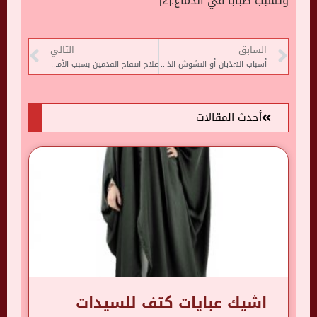
وتسبب ضبابًا في الدماغ.[2]
السابق
التالي
أسباب الهذيان أو التشوش الذهني
علاج انتفاخ القدمين بسبب الأملاح
أحدث المقالات
اشيك عبايات كتف للسيدات