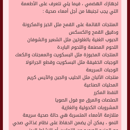
لجهازك الهضمي ، فيما يلي نتعرف على الأطعمة
التي يجب تجنبها من أجل أمعاء صحية :
المنتجات القائمة على القمح مثل الخبز والمكرونة
ودقيق القمح والكسكس
الحبوب الغنية بالغلوتين مثل الشعير والشوفان
اللحوم المصنعة واللحوم الباردة
المنتجات المخبوزة مثل البسكويت والمعجنات والكعك
الوجبات الخفيفة مثل البسكويت وقطع الجرانولا
الوجبات السريعة
منتجات الألبان مثل الحليب والجبن والآيس كريم
المحليات الصناعية
النفط المكرر
الصلصات والمرق مع فول الصويا
المشروبات الكحولية والغازية
متلازمة الأمعاء المتسربة هي حالة صحية سريعة
النمو ، يمكن أن يضمن الحفاظ على نظام غذائي صحي