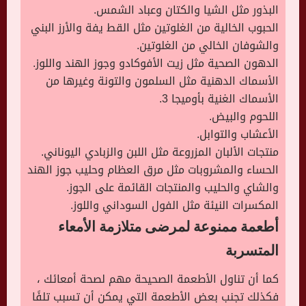
البذور مثل الشيا والكتان وعباد الشمس.
الحبوب الخالية من الغلوتين مثل القط يفة والأرز البني
والشوفان الخالي من الغلوتين.
الدهون الصحية مثل زيت الأفوكادو وجوز الهند واللوز.
الأسماك الدهنية مثل السلمون والتونة وغيرها من
الأسماك الغنية بأوميجا 3.
اللحوم والبيض.
الأعشاب والتوابل.
منتجات الألبان المزروعة مثل اللبن والزبادي اليوناني.
الحساء والمشروبات مثل مرق العظام وحليب جوز الهند
والشاي والحليب والمنتجات القائمة على الجوز.
المكسرات النيئة مثل الفول السوداني واللوز.
أطعمة ممنوعة لمرضى متلازمة الأمعاء
المتسربة
كما أن تناول الأطعمة الصحيحة مهم لصحة أمعائك ،
فكذلك تجنب بعض الأطعمة التي يمكن أن تسبب تلفًا