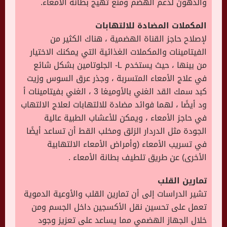
والدهون لدعم الهضم ومنع تهيج بطانة الأمعاء.
المكملات المضادة للالتهابات
لإصلاح حاجز القناة الهضمية ، هناك الكثير من
الفيتامينات والمكملات الغذائية التي يمكنك الاختيار
من بينها ، حيث يستخدم L- الجلوتامين بشكل شائع
في علاج الأمعاء المتسربة ، وجذر عرق السوس وزيت
كبد سمك القد الغني بالأوميغا 3 ، الغني بفيتامينات أ
ود أيضًا ، لهما فوائد مضادة للالتهابات لعلاج الالتهاب
في حاجز الأمعاء ، ويمكن للأعشاب الطبية عالية
الجودة مثل الدردار الزلق ومخلب القط أن تساعد أيضًا
في تسريب الأمعاء (وأمراض الأمعاء الالتهابية
الأخرى) عن طريق تلطيف بطانة الأمعاء .
تمارين القلب
تشير الدراسات إلى أن تمارين القلب والأوعية الدموية
تعمل على تحسين نقل الأكسجين داخل الجسم ومن
خلال الجهاز الهضمي مما يساعد على تعزيز وجود