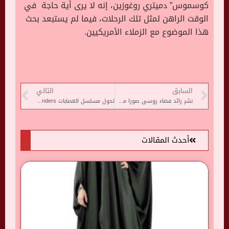
كوسموس” دميتري روغوزين، إنه لا يرى أية حاجة في
الوقت الراهن لمثل تلك الرحلات، فيما لم يستبعد بحث
هذا الموضوع مع الزملاء الأمريكيين.
السابق
التالي
نشر رائد فضاء روسى صورا من خارج الكوكب لمعالم باريس الشهيرة
تحول مسلسل العصابات Peaky Blinders لفيلم سينمائي يعرض فى 2023
أحدث المقالات