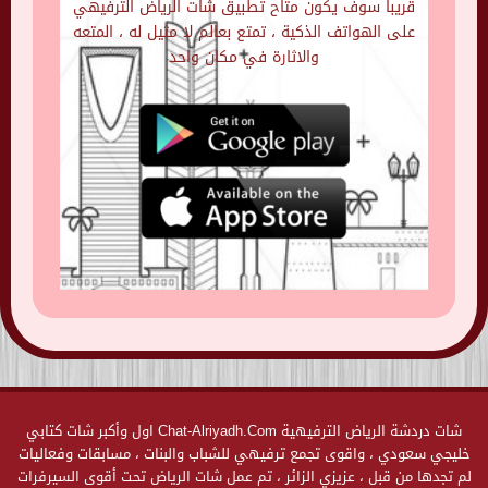
قريبا سوف يكون متاح تطبيق شات الرياض الترفيهي
على الهواتف الذكية ، تمتع بعالم لا مثيل له ، المتعه
والاثارة في مكان واحد
شات دردشة الرياض الترفيهية Chat-Alriyadh.Com اول وأكبر شات كتابي
خليجي سعودي ، واقوى تجمع ترفيهي للشباب والبنات ، مسابقات وفعاليات
لم تجدها من قبل ، عزيزي الزائر ، تم عمل شات الرياض تحت أقوى السيرفرات