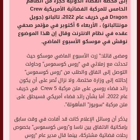
إلى محطة الفضاء الدولية كجزء من الطاقم
الخامس للمركبة الفضائية الأمريكية Crew
Dragon في خريف عام 2022، تالبانو (جويل
مونتالبانو) ، الأربعاء 6 أكتوبر في مؤتمر صحفي
عقده في نظام الانترنت وقال إن هذا الموضوع
نوقش في موسكو الأسبوع الماضي.
ومضى قائلا:” زرت الأسبوع الماضي موسكو حيث
تحدثت مع زملائي في “روس كوسموس” وحاولت
التوصل إلى اتفاق والطلب من “روس كوسموس”
إحالته إلى وزارة مختصة. ولا نزال نُصر على أن يكون
رائد فضاء روسي على متن مركبة Crew 5 في خريف
عام 2022. أما بشأن رائد فضاء أمريكي فسيحلق على
متن مركبة “سويوز” المأهولة”.
يذكر أن وسائل الإعلام كانت قد أفادت في وقت سابق
بإمكانية الاتفاق بين ناسا و”روس كوسموس” بخصوص
رحلات فضائية مشتركة، بينما قال مدير عام “روس