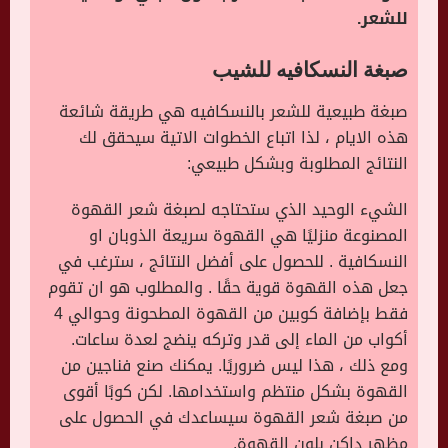
للشعر.
صبغة النسكافيه للشيب
صبغة طبيعية للشعر بالنسكافيه هي طريقة شائعة
هذه الايام ، لذا اتباع الخطوات الاتية سيحقق لك
النتائج المطلوبة وبشكل طبيعي:
الشيء الوحيد الذي ستحتاجه لصبغة شعر القهوة
المصنوعة منزليًا هي القهوة سريعة الذوبان او
النسكافية . للحصول على أفضل النتائج ، سترغب في
جعل هذه القهوة قوية حقًا . والمطلوب هو ان تقوم
فقط بإضافة كوبين من القهوة المطحونة وحوالي 4
أكواب من الماء إلى قدر وتركه ينضج لعدة ساعات.
ومع ذلك ، هذا ليس ضروريًا. يمكنك صنع فناجين من
القهوة بشكل منتظم واستخدامها. لكن كوبًا أقوى
من صبغة شعر القهوة سيساعدك في الحصول على
مظهر داكن بلون القهوة.