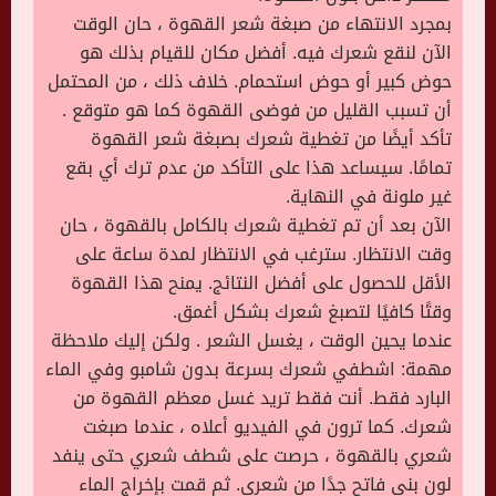
بمجرد الانتهاء من صبغة شعر القهوة ، حان الوقت
الآن لنقع شعرك فيه. أفضل مكان للقيام بذلك هو
حوض كبير أو حوض استحمام. خلاف ذلك ، من المحتمل
أن تسبب القليل من فوضى القهوة كما هو متوقع .
تأكد أيضًا من تغطية شعرك بصبغة شعر القهوة
تمامًا. سيساعد هذا على التأكد من عدم ترك أي بقع
غير ملونة في النهاية.
الآن بعد أن تم تغطية شعرك بالكامل بالقهوة ، حان
وقت الانتظار. سترغب في الانتظار لمدة ساعة على
الأقل للحصول على أفضل النتائج. يمنح هذا القهوة
وقتًا كافيًا لتصبغ شعرك بشكل أغمق.
عندما يحين الوقت ، يغسل الشعر . ولكن إليك ملاحظة
مهمة: اشطفي شعرك بسرعة بدون شامبو وفي الماء
البارد فقط. أنت فقط تريد غسل معظم القهوة من
شعرك. كما ترون في الفيديو أعلاه ، عندما صبغت
شعري بالقهوة ، حرصت على شطف شعري حتى ينفد
لون بني فاتح جدًا من شعري. ثم قمت بإخراج الماء