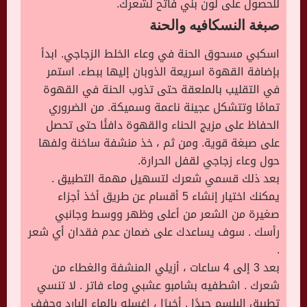
للحصول على لون بني فاتح لشعرك.
صبغة النسكافيه والحنة
اسكبي مسحوق الحنة في وعاء الخلط الزجاجي. ابدأ
بإضافة القهوة اسريعة الذوبان إليها ببطء. استمر
في التقليب بالملعقة حتى تذوب الحنة في القهوة
تمامًا وتتشكل عجينة ناعمة وسميكة. من الضروري
الحفاظ على مزيج الحناء والقهوة دافئًا حتى تحصل
على صبغة قوية. ومن ثم ، خذ منشفة ساخنة ولفها
حول وعاء زجاجي لقفل الحرارة.
بعد ذلك قسمي شعرك لتسهيل مهمة التطبيق .
يمكنك اختيار إنشاء 5 أقسام عن طريق أخذ أجزاء
صغيرة من الشعر من أعلى وظهر ووسط وجانبي
رأسك . سوف يساعدك على ضمان عدم فقدان أي شعر
.
بعد 3 إلى 4 ساعات ، أزيلي المنشفة والغطاء من
شعرك . اشطفيه بشامبو عشبي وماء فاتر . لا تنسي
تطبيق البلسم جيدًا . أخيرًا ، اغسله بالماء البارد وجفف