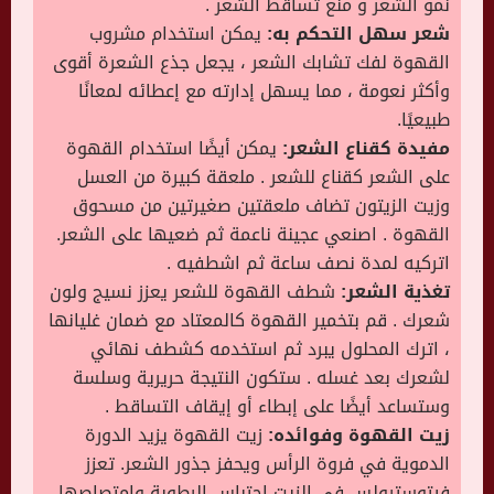
نمو الشعر و منع تساقط الشعر .
شعر سهل التحكم به:
يمكن استخدام مشروب
القهوة لفك تشابك الشعر ، يجعل جذع الشعرة أقوى
وأكثر نعومة ، مما يسهل إدارته مع إعطائه لمعانًا
طبيعيًا.
مفيدة كقناع الشعر:
يمكن أيضًا استخدام القهوة
على الشعر كقناع للشعر . ملعقة كبيرة من العسل
وزيت الزيتون تضاف ملعقتين صغيرتين من مسحوق
القهوة . اصنعي عجينة ناعمة ثم ضعيها على الشعر.
اتركيه لمدة نصف ساعة ثم اشطفيه .
تغذية الشعر:
شطف القهوة للشعر يعزز نسيج ولون
شعرك . قم بتخمير القهوة كالمعتاد مع ضمان غليانها
، اترك المحلول يبرد ثم استخدمه كشطف نهائي
لشعرك بعد غسله . ستكون النتيجة حريرية وسلسة
وستساعد أيضًا على إبطاء أو إيقاف التساقط .
زيت القهوة وفوائده:
زيت القهوة يزيد الدورة
الدموية في فروة الرأس ويحفز جذور الشعر. تعزز
فيتوسترولس في الزيت احتباس الرطوبة وامتصاصها.