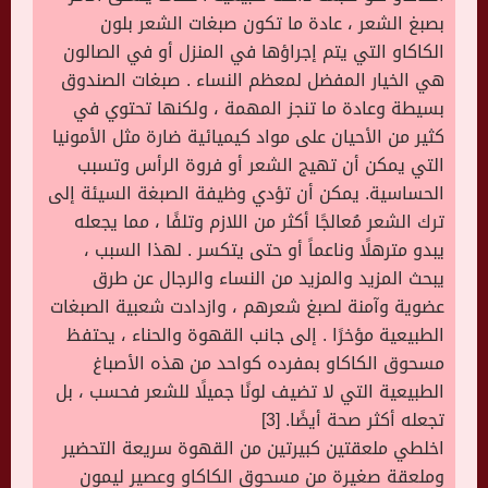
بصبغ الشعر ، عادة ما تكون صبغات الشعر بلون
الكاكاو التي يتم إجراؤها في المنزل أو في الصالون
هي الخيار المفضل لمعظم النساء . صبغات الصندوق
بسيطة وعادة ما تنجز المهمة ، ولكنها تحتوي في
كثير من الأحيان على مواد كيميائية ضارة مثل الأمونيا
التي يمكن أن تهيج الشعر أو فروة الرأس وتسبب
الحساسية. يمكن أن تؤدي وظيفة الصبغة السيئة إلى
ترك الشعر مُعالجًا أكثر من اللازم وتلفًا ، مما يجعله
يبدو مترهلًا وناعماً أو حتى يتكسر . لهذا السبب ،
يبحث المزيد والمزيد من النساء والرجال عن طرق
عضوية وآمنة لصبغ شعرهم ، وازدادت شعبية الصبغات
الطبيعية مؤخرًا . إلى جانب القهوة والحناء ، يحتفظ
مسحوق الكاكاو بمفرده كواحد من هذه الأصباغ
الطبيعية التي لا تضيف لونًا جميلًا للشعر فحسب ، بل
تجعله أكثر صحة أيضًا. [3]
اخلطي ملعقتين كبيرتين من القهوة سريعة التحضير
وملعقة صغيرة من مسحوق الكاكاو وعصير ليمون