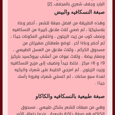
البارد وجفف شعري بالمجفف. [2]
صبغة النسكافيه والبيض
وهذه الطريقة من افضل صبغة للشعر ، أحضر وعاءً
بلاستيكيًا ، ثم ضعي ثلاث ملاعق كبيرة من النسكافيه
ونصف كوب من زيت الزيتون ، واخلطي المكونات جيدًا ،
ثم أحضر وعاءًا آخر . توضع ملعقتان صغيرتان من
مسحوق الكركم ، وثلاث ملاعق من العسل الطبيعي ،
وصفار بيضة ، وثلاث عبوات من أعشاب بيروكسيد بتركيز
9٪ و 6٪ مركز . نخلط جيداً ونضيف إلى مزيج النسكافيه
وزيت الزيتون . ثم امزجي الخليط على شعرك واتركيه
لمدة سبع ساعات ، ثم اغسلي شعرك وفروة رأسك
جيدًا .
صبغة طبيعية بالنسكافيه والكاكاو
وهي من صبغات للشعر بشكل طبيعي . مسحوق
الكاكاو هو صبغة داكنة طبيعية . عندما يتعلق الأمر