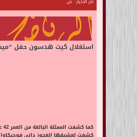
آخر الأخبار :
ش
ا
ت
ا
ل
ر
ي
ا
ض
ب
استغلال كيت هدسون حفل “ميت ج