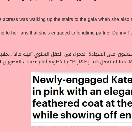
سون، على السجادة الحمراء فى الحفل السنوي “ميت جالا”، بملابس