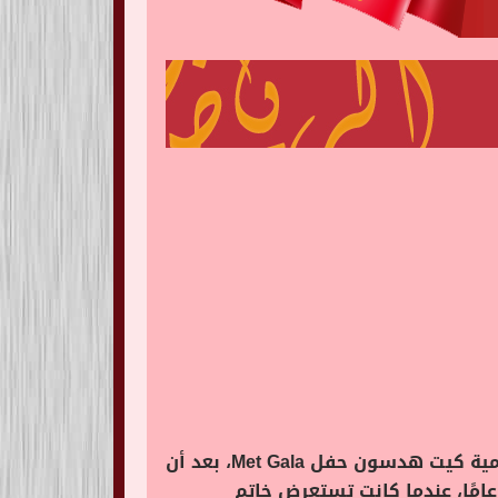
كما كشفت الممثلة البالغة من العمر 42 عامًا عبر حسابها على موقع “Instagram”، حضرت النجمة العالمية كيت هدسون حفل Met Gala، بعد أن
فت لعشيقها العجوز داني فوجيكاوا أنها كانت مخطوبة، صورة لها وخطيبها البالغ من العمر 35 عامًا، عندما كانت تستعرض خاتم