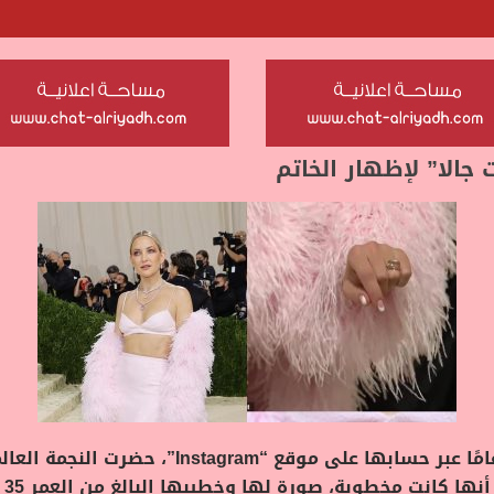
الا” لإظهار الخاتم
كش