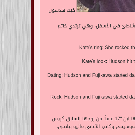
كيت هدسون
الشاطئ في الأسفل، وهي ترتدي خاتم
وكانت العلاقة بين داني وكيت قد بدأت عام 2016، ولديهما ابنة تدعى روز تبلغ من العمر عامين، كما أن كيت لديها ابن “17 عاماً” من زوجها السابق كريس