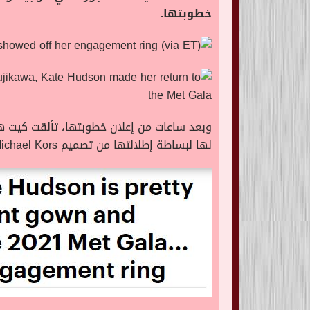
خطوبتها.
وبعد ساعات من إعلان خطوبتها، تألقت كيت هد
لها لبساطة إطلالتها من تصميم Michael Kors، كما لم تغفل كيت إظهار خاتم الخطوبة أمام عدسات المصورين لتؤكد الخبر.