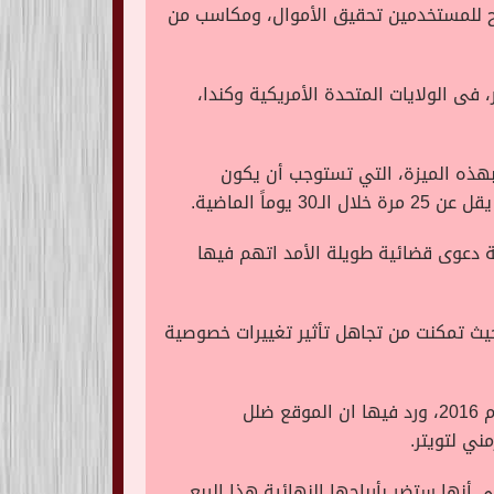
يح للمستخدمين تحقيق الأموال، ومكاسب من
ى الولايات المتحدة الأمريكية وكندا،
هذه الميزة، التي تستوجب أن يكون
.
شهر الثلاثة حتى سبتمبر بعد أن دفع 809.5 مليون دولار لتسوية دعوى قضائية طويلة الأمد اتهم فيها
 بي سي البريطانية انه على الرغم من المبلغ المدفوع، نمت إيرادات تويتر الفصلية بنسبة 37 % حيث تمكنت من تجاهل تأثير تغييرات خصوصية
وبحسب التقرير، وافق تويتر في سبتمبر الماضي على تسوية دعوى جماعية مع مساهميهم يعود تاريخها إلى عام 2016، ورد فيها ان الموقع ضلل
ي لتويتر.
أنها ستضر بأرباحها النهائية هذا الربع