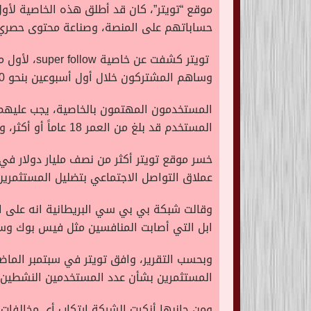
موقع “تويتر”، كان قد أطلق هذه الخاصية لأ
حساباتهم على المنصة،
وصناعة محتوى حصري م
تويتر كشفت عن خاصية super follow، لأول مرة
وساهم المشتركون خلال أول أسبوعين بنحو 6000 دولار
المستخدمون المهتمون بالخاصية، يجب عليهم 
المستخدم قد بلغ من العمر 18 عاماً أو أكثر، وأن يكون لديه ما لا يقل عن 10 آلاف متابع، وأن يكون قد غرد ما لا يقل عن 25 مرة خلال الـ30 يوماً الماضية
عملاق التواصل الاجتماعي بتضليل المستثمرين ب
ابل التي أصابت المنافسين مثل فيس بوك وسناب
المستثمرين بشأن عدد المستخدمين النشطين ع
ومن جانبها أنكرت الشركة ارتكاب أي مخالفات 