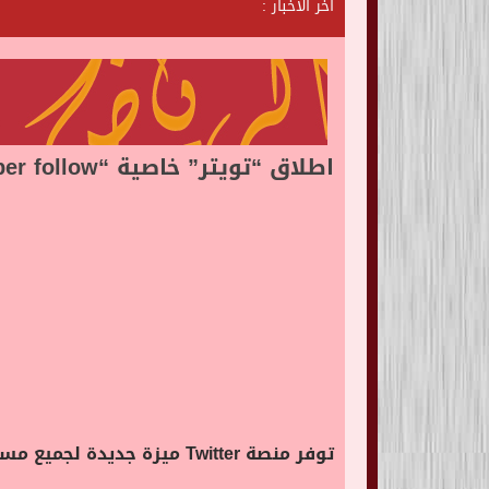
آخر الأخبار :
ش
ا
ت
اطلاق “تويتر” خاصية “super follow” لجميع مستخدمى أجهزة تعمل بنظام “ios”
توفر منصة Twitter ميزة جديدة لجميع مستخدمي أجهزة IOS ، وهي ميزة Super Follow ، والتي يمكنهم من خلالها متابعة منشئي المحتوى.