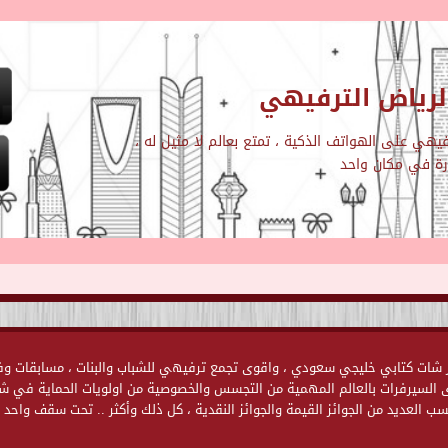
رياض الترفيهي
هي على الهواتف الذكية ، تمتع بعالم لا مثيل له ،
ارة في مكان واحد
ياض الترفيهية Chat-Alriyadh.Com اول وأكبر شات كتابي خليجي سعودي ، واقوى تجمع ترفيهي للشباب والبنات ، مسابقا
وى السيرفرات بالعالم المهمية من التجسس والخصوصية من اولويات الحماية في ش
ب العديد من الجوائز القيمة والجوائز النقدية ، كل ذلك وأكثر .. تحت سقف واحد .