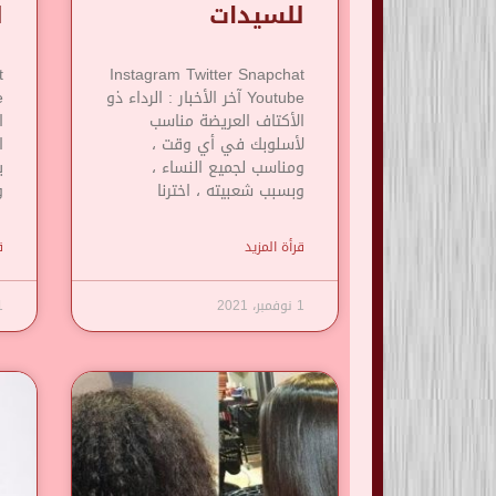
للسيدات
ل
t
Instagram Twitter Snapchat
Youtube آخر الأخبار : الرداء ذو
​​الأكتاف العريضة مناسب
ا
لأسلوبك في أي وقت ،
ا
ومناسب لجميع النساء ،
ي
وبسبب شعبيته ، اخترنا
و
قرأة المزيد
ق
1 نوفمبر، 2021
1 نوف