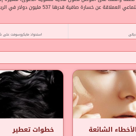
 خسارة صافية قدرها 537 مليون دولار في الربع الثالث.
استحواذ مايكروسوفت على شركة Two Hat لتعزيز السلامة والصحة الرقمية ع
لأخطاء الشائعة
خطوات تعطير