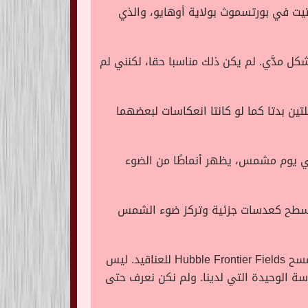
ت في بورتسموث بولاية أوهايو، والذي
شكل مدَّي. لم يكن ذلك مناسبا حقا، لكنني لم
تين بدتا كما لو كانتا انعكاسات لبعضهما
ي يوم مشمس، يظهر أنماطًا من الضوء
 السطح كعدسات جزئية وتركز ضوء الشمس
وأضاف جريفيث: “تختلف عدسة الجاذبية هذه كثيرا عن معظم العدسات التي درسها هابل من قبل، لا سيما في مسح Hubble Frontier Fields للعناقيد. ليس
ة الوحيدة التي لدينا. ولم نكن نعرف حتى