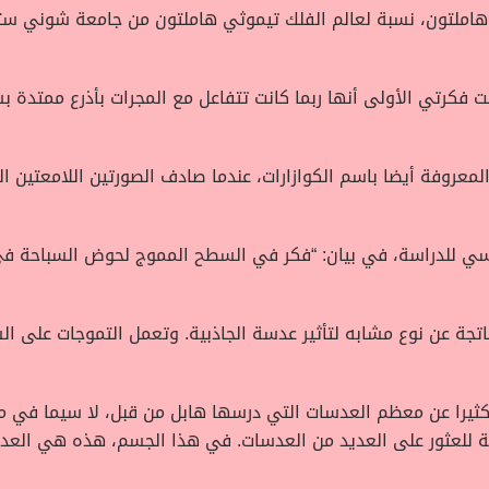
املتون، نسبة لعالم الفلك تيموثي هاملتون من جامعة شوني ستي
انت فكرتي الأولى أنها ربما كانت تتفاعل مع المجرات بأذرع ممتدة ب
عروفة أيضا باسم الكوازارات، عندما صادف الصورتين اللامعتين الل
ئيسي للدراسة، في بيان: “فكر في السطح المموج لحوض السباحة ف
تجة عن نوع مشابه لتأثير عدسة الجاذبية. وتعمل التموجات على
ة للعثور على العديد من العدسات. في هذا الجسم، هذه هي العدس