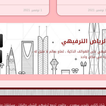
مبر، 2021
1 نوفمبر، 2021
رياض الترفيهي
هي على الهواتف الذكية ، تمتع بعالم لا مثيل له ،
ارة في مكان واحد
ياض الترفيهية Chat-Alriyadh.Com اول وأكبر شات كتابي خليجي سعودي ، واقوى تجمع ترفيهي للشباب والبنات ، مسابقا