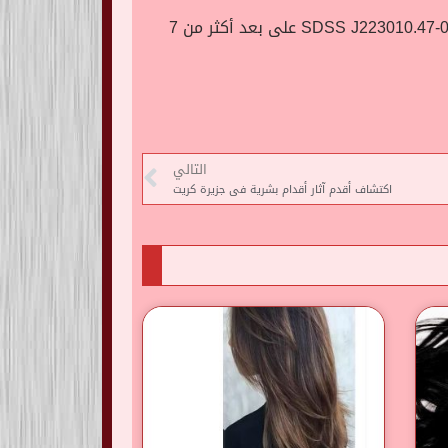
وكشفت الصور أن المجرة تقع على بعد 11 مليار سنة ضوئية، بينما تقع الكتلة الأمامية المعروفة باسم SDSS J223010.47-081017.8 على بعد أكثر من 7
التالي
اكتشاف أقدم آثار أقدام بشرية فى جزيرة كريت