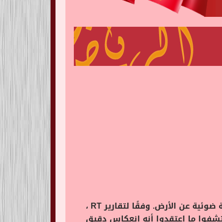
استخدم علماء الفلك بيانات تلسكوب هابل الفضائي لاكتشاف مجرة ​​جديدة بالصدفة تبعد 11 مليار سنة ضوئية عن الأرض. وفقًا لتقارير RT ،
ا يراقبون العنقود المجري المسمى SDSS J223010.47-081017.8 عندما اكتشفوا ما اعتقدوا أنه انعكاس دقيق