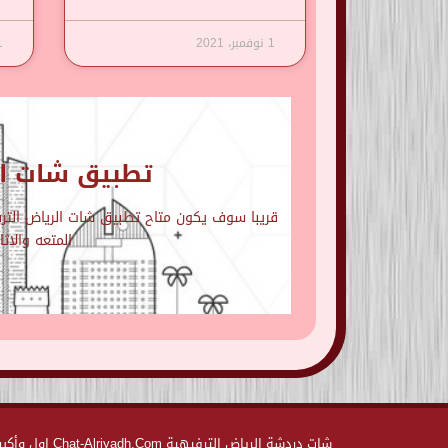
1 نوفمبر، 2021
1 نوف
تطبيق شات ال
قريبا سوف يكون متاح تطبيق شات الرياض الترفي
المتعه والاث
شات دردشة الر