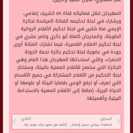
المهرجان تنقل فعالياته قناة on كشريك إعلامي،
ويشارك في لجنة تحكيمه الفنانة المرشحة لجائزة
الإيمي منة شلبي في لجنة تحكيم الأفلام الروائية
الطويلة، والمخرجان كاملة أبو ذكري وتامر عشري في
لجنة تحكيم الافلام القصيرة، فيما تشارك الفنانة أروى
جودة في عضوية لجنة تحكيم جائزة نجمة الجونة
الخضراء، والتي استحدثها المهرجان هذا العام وهي
الجائزة التي ستمنح للأفلام المعنية بالبيئة، وستختار
لجنة التحكيم من الأفلام المشاركة في جميع الأقسام
التي تعرف أو ترفع الوعي بقضايا البيئة أو علومها أو
الحياة البرية، إضافة إلى الأفلام المعنية بالاستدامة
البيئية وأهميتها.
السابق
التالي
استعداد بريتني سبيرز لإصدار كتاب لسرد مذكراتها مع وصاية والدها
كشف نور عمرو دياب موعد زفافها