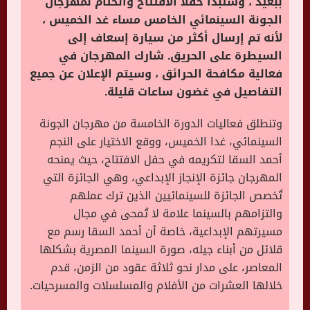
ببعيد ، وستبدأ حفلا الافتتاح والختام لمهرجان
الجونة السينمائي الخامس مساء غد الخميس ،
لأنه تم إرسال أكثر من سيارة إسعاف إلى
السيطرة على الحريق. شارك المهرجان في
فعالية مكافحة الحرائق ، وسيتم الإعلان عن جميع
التفاصيل في غضون ساعات قليلة.
وتنطلق فعاليات الدورة الخامسة من مهرجان الجونة
السينمائي، غدا الخميس، ووقع الاختيار على النجم
أحمد السقا لتكريمه في حفل الافتتاح، حيث يمنحه
المهرجان جائزة الإنجاز الإبداعي، وهي الجائزة التي
تُخصص الجائزة للسينمائيين الذين ترك عملهم
والتزامهم بالسينما علامة لا تُمحى في مجال
مسيرتهم الإبداعية، خاصة أن أحمد السقا رسم مع
قلائل من أبناء جيله، صورة السينما المصرية بشكلها
المعاصر، على مدار نحو ثلاثة عقود من الزمن، قدم
خلالها العشرات من الأفلام والمسلسلات والمسرحيات.