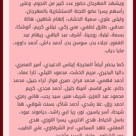
ويشهد المهرجان حضور عدد كبير من النجوم، وعلى
رأسهم يسرا عضو اللجنة الاستشارية بالمهرجان،
وليلى علوي، سمية الخشاب، إلهام شاهين، هالة
صدقي، طارق لطفي، مني زكي، نيللي كريم، أنوشكا،
بسمة، لبلبة، روجينا، أشرف عبد الباقي، ريهام عبد
الغفور، نجلاء بدر، سوسن بدر، أحمد داش، أحمد داوود،
مايا دياب.
كما يحضر أيضاً المخرجة إيناس الدغيدي، أمير المصري،
داليا البحيري، مريم الخشت، محمود الليثي، تارا عماد،
أحمد فهمي، محمد فراج، صبري فواز، ثراء جبيل، محمد
حاتم، علي قاسم، أمينة خليل، أحمد مجدي، كريم
محمود عبد العزيز، شريف منير، سيد رجب، هاني رمزي،
احمد رزق، علا رشدي، أحمد شاكر، بسنت شوقي، هنا
شيحة، آسر ياسين، نور، ريا ابي راشد، دياموند عبود،
باسل الخياط، هدي الاتربي، يسرا اللوزي، هدي
المفتي، ناهد السباعي، ادم الشرقاوي، علي الطيب،
عمر الشناوي، مايان السيد وأخرين.