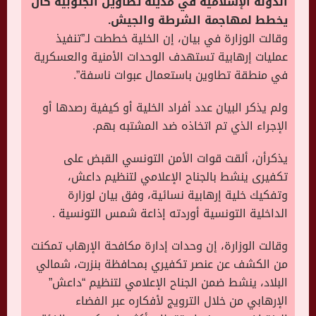
الدولة الإسلامية في مدينة تطاوين الجنوبية كان
يخطط لمهاجمة الشرطة والجيش.
وقالت الوزارة في بيان، إن الخلية خططت لـ”تنفيذ
عمليات إرهابية تستهدف الوحدات الأمنية والعسكرية
في منطقة تطاوين باستعمال عبوات ناسفة”.
ولم يذكر البيان عدد أفراد الخلية أو كيفية رصدها أو
الإجراء الذي تم اتخاذه ضد المشتبه بهم.
يذكرأن، ألقت قوات الأمن التونسي القبض على
تكفيرى ينشط بالجناح الإعلامي لتنظيم داعش،
وتفكيك خلية إرهابية نسائية، وفق بيان لوزارة
الداخلية التونسية أوردته إذاعة شمس التونسية .
وقالت الوزارة، إن وحدات إدارة مكافحة الإرهاب تمكنت
من الكشف عن عنصر تكفيري بمحافظة بنزرت، شمالي
البلاد، ينشط ضمن الجناح الإعلامي لتنظيم “داعش”
الإرهابي من خلال الترويج لأفكاره عبر الفضاء