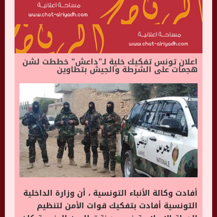
اعلان تونس تفكيك خلية لـ”داعش” خططت لشن
هجمات على الشرطة والجيش بتطاوين
أفادت وكالة الأنباء التونسية ، أن وزارة الداخلية
التونسية أفادت بتفكيك قوات الأمن لتنظيم