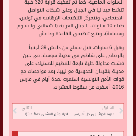
السنوات الماضية، كما تم تفكيك قرابة 320 خلية
تنشط ميدانيا في الجبال وعلى شبكات التواصل
الاجتماعي، وتتمركز التنظيمات الإرهابية في تونس،
طيلة 10 سنوات، بالجبال الغربية (الشعانبي والسلوم
وسمامة)، وتتبع تنظيمي القاعدة وداعش.
وقبل 6 سنوات، قتل مسلح من داعش 39 أجنبياً
بالرصاص على شاطئ في مدينة سوسة، في حين
فشلت محاولة خلية تابعة للتنظيم للاستيلاء على
مدينة بنقردان الحدودية مع ليبيا، بعد مواجهات مع
قوات الأمن التونسية استمرت لعدة أيام في مارس
2016، أسفرت عن سقوط العشرات.
السابق
التالي
دعوة الجزائر إلى حل أفريقى مشترك للتصدى للكوارث الطبيعية
احياء وائل الفشنى حفلاً غنائيًا بساقية الصاوى 19 نوفمبر المقبل