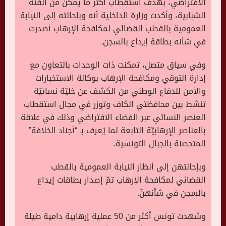
الافتراضي، بهدف استقطاب أكثر ما يمكن من الفئة
الشبابية، وأكدت وزارة الداخلية أنه وبإحالته إلى النيابة
العمومية بالقطب القضائي لمكافحة الإرهاب أصدرت
في شأنه بطاقة إيداع بالسجن.
وفي سياق متصل، تمكنت ذات الوحدات بالتعاون مع
إدارة التوقي ومكافحة الإرهاب بوكالة الاستخبارات
والأمن للدفاع الوطني من الكشف عن خليّة نسائيّة
تنشط بين محافظتي الكاف وتوزر في مجال استقطاب
العنصر النسائي عبر الفضاء الافتراضي وذلك في علاقة
بالعناصر الإرهابيّة التابعة لما يُعرف بـ “أجناد الخلافة”
المتحصنة بالجبال التونسية.
وبإحالتهن إلى أنظار النيابة العمومية بالقطب
القضائي لمكافحة الإرهاب تمّ إصدار بطاقات إيداع
بالسجن في شأنهنّ.
وشهدت تونس أكثر من 50 عملية إرهابية دامية طيلة