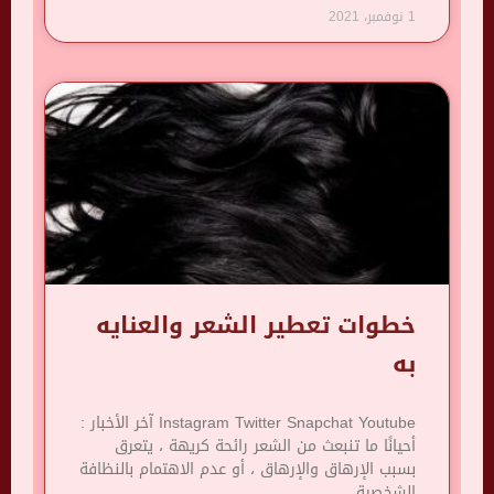
1 نوفمبر، 2021
خطوات تعطير الشعر والعنايه
به
Instagram Twitter Snapchat Youtube آخر الأخبار :
أحيانًا ما تنبعث من الشعر رائحة كريهة ، يتعرق
بسبب الإرهاق والإرهاق ، أو عدم الاهتمام بالنظافة
الشخصية