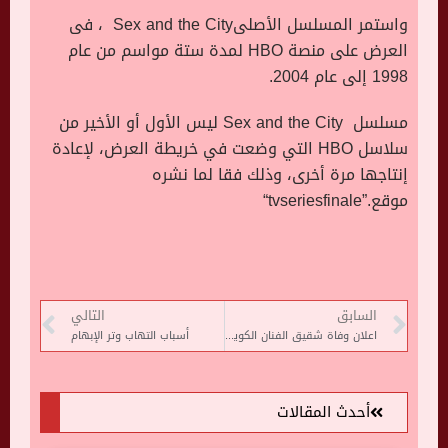
واستمر المسلسل الأصلى
Sex and the City
، فى
العرض على منصة
HBO
لمدة ستة مواسم من عام
1998 إلى عام 2004
.
مسلسل
Sex and the City
ليس الأول أو الأخير من
سلاسل
HBO
التي وضعت في خريطة العرض، لإعادة
إنتاجها مرة أخرى، وذلك فقا لما نشره
موقع
“tvseriesfinale”.
السابق
التالي
اعلان وفاة شقيق الفنان الكويتى عبد الله الرويشد
أسباب التهاب وتر الإبهام
أحدث المقالات