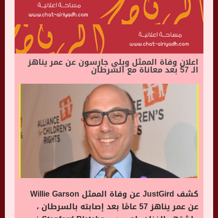
اعلان وفاة الممثل ويلي جارسون عن عمر يناهز
الـ 57 بعد معاناة مع السرطان
كشف JustGird عن وفاة الممثل Willie Garson
عن عمر يناهز 57 عامًا بعد إصابته بالسرطان ،