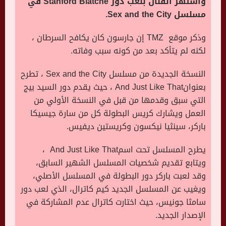
واشتهر الفنان بلعب دور Stanford Blatche في
مسلسل Sex and the City.
وذكر موقع
TMZ
إن جارسون كان يكافح السرطان ،
لكنه لم يتأكد بعد من كونه سبب وفاته
.
النسخة الجديدة من مسلسل
Sex and the City
، تطرح
بعنوان
And Just Like That
، حيث يقدم دور السيد بيج
التي سبق وقدمها من قبل في النسخة الأولي من
العمل ويشارك كريس البطولة كل من سارة جيسيكا
باركر، سينثيا نيكسون وكريستين ديفيس.
يطرح المسلسل تحت اسم
And Just Like That
،
ويتابع تقديم شخصيات المسلسل الشهير السابق،
وقد لعبت باركر دور البطولة في المسلسل الأصلي،
ويغيب عن المسلسل الجديد كيم كاترال، الذي لعب دور
سامثا جونيس، حيث اختارت كاترال عدم المشاركة في
الإصدار الجديد
.