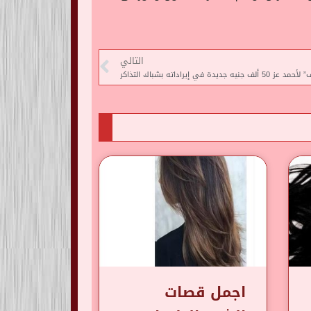
التالي
يدة في إيراداته بشباك التذاكر
اجمل قصات