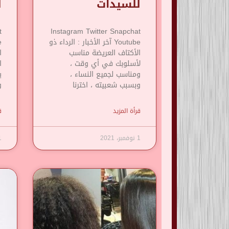
للسيدات
ل
t
Instagram Twitter Snapchat
Youtube آخر الأخبار : الرداء ذو
​​الأكتاف العريضة مناسب
ا
لأسلوبك في أي وقت ،
ا
ومناسب لجميع النساء ،
ي
وبسبب شعبيته ، اخترنا
و
قرأة المزيد
ق
1 نوفمبر، 2021
1 نوف