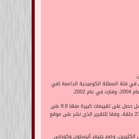
تين في فئة الممثلة الكوميدية الداعمة (في
فى 22 سبتمبر من عام 1994، وتعلق بالعمل الكثير من المتابعين حول العالم، المسلسل حصل على تقييمات كبيرة منها 8.9 على
، وانتهى عرضه فى يوم 6 مايو من عام 2004، وذلك بعد عرض 10 مواسم من العمل، واحتوى على 236 حلقة، وفقا للتقرير الذى نشر على موقع
الكثيرين، وضم جنيفر أنيستون وكورتنى