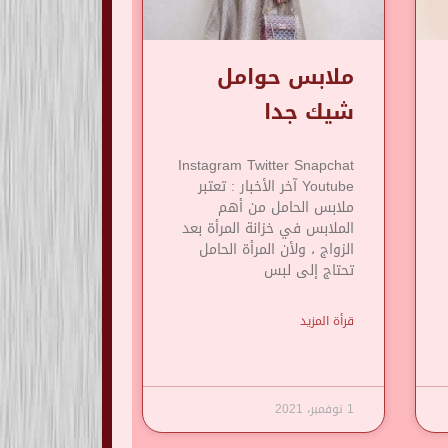
ملابس حوامل
شيك جدا
Instagram Twitter Snapchat
Youtube آخر الأخبار : تعتبر
ملابس الحامل من أهم
الملابس في خزانة المرأة بعد
الزواج ، ولأن المرأة الحامل
تحتاج إلى لبس
قرأة المزيد
1 نوفمبر، 2021