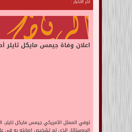
آخر الأخبار :
ش
ا
ت
ا
ل
ر
ي
اعلان وفاة جيمس مايكل تايلر أحد أبطال مسلسل ds
توفي الممثل الأمريكي جيمس مايكل تايلر، 
البروستاتا، الذى تم تشخيص إصابته به في عام 2018 وانتشر لاحقًا إلى عظا