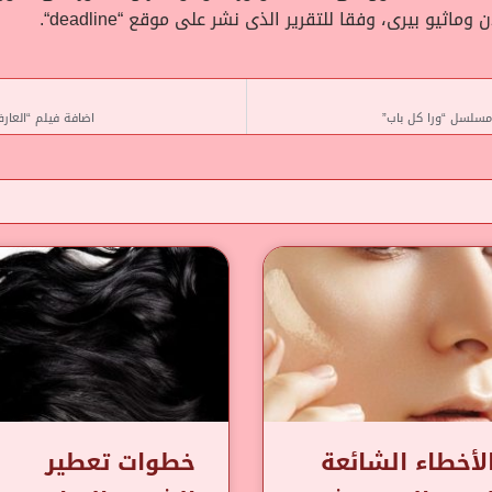
وماثيو بيرى، وفقا للتقرير الذى نشر على موقع “
deadline
“.
مسلسل “ورا كل باب”
اضافة فيلم “العارف” لأحمد عز 50 ألف جنيه جد
لأخطاء الشائعة
خطوات تعطير