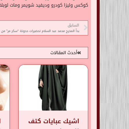
كوكس وليزا كودرو وديفيد شويمر ومات لوبلان 
السابق
بدأ المخرج محمد عبد السلام تحضيرات حدوتة “سكر مر” من 
أحدث المقالات
اشيك عبايات كتف
ا