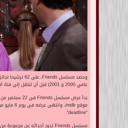
وحصد مسلسل
Friends
، على 62 ترشي
عامي 2000 و 2001) قبل أن تنتقل إلى فئة أفضل ممثلة كوميدية، حيث حصلت على ترشيحات من عام 2002 إلى عام 2004، وفازت في عام 2002.
بدأ عرض مسلسل
Friends
موقع
imdb
“.
deadline
“
مسلسل
Friends
تدور أحداثه عن مجموعة من 