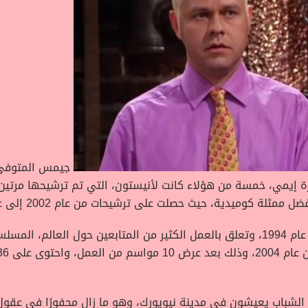
جيمس المتوفى
حا لجائزة إيمي، خمسة من هؤلاء كانت لأنيستون، التي تم ترشيحها مر
الشباب يعيشون فى مدينة نيويورك، وهو ما زال محفورًا فى عقول 