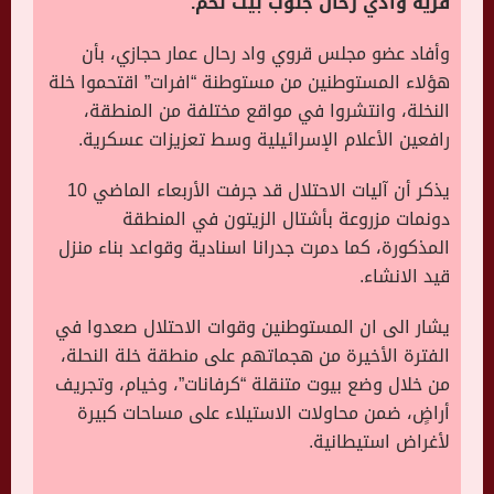
قرية وادي رحال جنوب بيت لحم.
وأفاد عضو مجلس قروي واد رحال عمار حجازي، بأن
هؤلاء المستوطنين من مستوطنة “افرات” اقتحموا خلة
النخلة، وانتشروا في مواقع مختلفة من المنطقة،
رافعين الأعلام الإسرائيلية وسط تعزيزات عسكرية
.
يذكر أن آليات الاحتلال قد جرفت الأربعاء الماضي 10
دونمات مزروعة بأشتال الزيتون في المنطقة
المذكورة، كما دمرت جدرانا اسنادية وقواعد بناء منزل
قيد الانشاء
.
يشار الى ان المستوطنين وقوات الاحتلال صعدوا في
الفترة الأخيرة من هجماتهم على منطقة خلة النحلة،
من خلال وضع بيوت متنقلة “كرفانات”، وخيام، وتجريف
أراضٍ، ضمن محاولات الاستيلاء على مساحات كبيرة
لأغراض استيطانية.