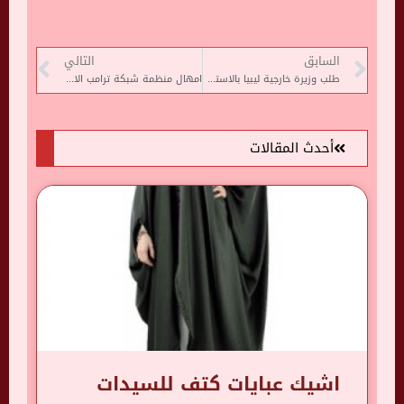
السابق
التالي
طلب وزيرة خارجية ليبيا بالاستفادة من التجربة الأفغانية بعد انسحاب القوات الأجنبية
امهال منظمة شبكة ترامب الاجتماعية 30 يومًا للتوقف عن خرق قواعد ترخيص برمجياتها
أحدث المقالات
اشيك عبايات كتف للسيدات