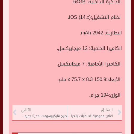
الذاكرة الداخلية: 64GB.
نظام التشغيل:iOS (14.x).
البطارية: 2942 mAh.
الكاميرا الخلفية: 12 ميجابيكسل.
الكاميرا الأمامية: 7 ميجابيكسل.
الأبعاد:150.9 x 75.7 x 8.3 ملم.
الوزن:194 جرام.
السابق
التالي
اعلان مفوضية الانتخابات بالعراق بدء عملية العد والفرز اليدوى
طرح مايكروسوفت تحديثا جديدا لمعالجة مشاكل الأداء فى أجهزة ويندوز 11