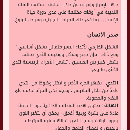
جاهز للإفراز وإفرازه من خلال الحلمة ، ستنمو القناة
الثديية في أوقات مختلفة على مدى دورة حياة
الإنسان ، بما في ذلك المراحل الجنينية ومراحل البلوغ.
صدر الانسان
الشكل الخارجي لأثداء البشر متماثل بشكل أساسي ؛
ومع ذلك ، فإن حجم وشكل ووظيفة الثدي تختلف
بشكل كبير بين الجنسين ، تشمل الأجزاء الرئيسية لثدي
الأنثى ما يلي:
الثدي
: يظهر الجزء الأكبر والأكثر وضوحًا من الثدي
عادةً من خلال الملابس ، وحجم ثدي المرأة علامة على
النضج والخصوبة.
الهالة
: تحتوي هذه المنطقة الدائرية حول الحلمة
عادة على بشرة وردية أغمق ، يمكن أن يتغير اللون
بمرور الوقت بسبب التغيرات الهرمونية المرتبطة
بالحيض وانقطاع الطمث والحمل.