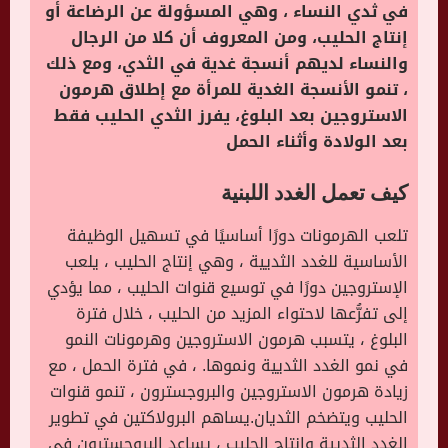
في ثدي النساء ، وهي المسؤولة عن الرضاعة أو
إنتاج الحليب، ومن المعروف أن كلا من الرجال
والنساء لديهم أنسجة غدية في الثدي، ومع ذلك
، تنمو الأنسجة الغدية للمرأة مع إطلاق هرمون
الاستروجين بعد البلوغ، يفرز الثدي الحليب فقط
بعد الولادة وأثناء الحمل
كيف تعمل الغدد اللبنية
تلعب الهرمونات دورًا أساسيًا في تسهيل الوظيفة
الأساسية للغدد الثديية ، وهي إنتاج الحليب ، يلعب
الإستروجين دورًا في توسيع قنوات الحليب ، مما يؤدي
إلى تفرُّعها لاحتواء المزيد من الحليب ، خلال فترة
البلوغ ، يتسبب هرمون الاستروجين وهرمونات النمو
في نمو الغدد الثديية ونموها. ، في فترة الحمل ، مع
زيادة هرمون الاستروجين والبروجسترون ، تنمو قنوات
الحليب ويتضخم الثديان.يساهم البرولاكتين في تطوير
الغدد الثديية وإنتاج الحليب ، يساعد البروجسترون في