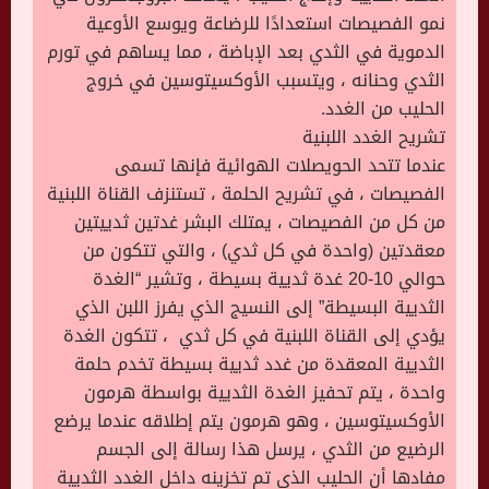
نمو الفصيصات استعدادًا للرضاعة ويوسع الأوعية
الدموية في الثدي بعد الإباضة ، مما يساهم في تورم
الثدي وحنانه ، ويتسبب الأوكسيتوسين في خروج
الحليب من الغدد.
تشريح الغدد اللبنية
عندما تتحد الحويصلات الهوائية فإنها تسمى
الفصيصات ، في تشريح الحلمة ، تستنزف القناة اللبنية
من كل من الفصيصات ، يمتلك البشر غدتين ثدييتين
معقدتين (واحدة في كل ثدي) ، والتي تتكون من
حوالي 10-20 غدة ثديية بسيطة ، وتشير “الغدة
الثديية البسيطة” إلى النسيج الذي يفرز اللبن الذي
يؤدي إلى القناة اللبنية في كل ثدي ، تتكون الغدة
الثديية المعقدة من غدد ثديية بسيطة تخدم حلمة
واحدة ، يتم تحفيز الغدة الثديية بواسطة هرمون
الأوكسيتوسين ، وهو هرمون يتم إطلاقه عندما يرضع
الرضيع من الثدي ، يرسل هذا رسالة إلى الجسم
مفادها أن الحليب الذي تم تخزينه داخل الغدد الثديية