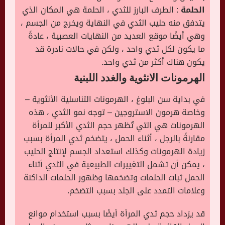
الحلمة
: الطرف البارز للثدي ، الحلمة هي المكان الذي
يتدفق منه حليب الثدي في النهاية ويخرج من الجسم ،
وهي أيضًا موقع العديد من النهايات العصبية ، عادةً
ما يكون لكل ثدي واحد ، ولكن في حالات نادرة قد
يكون هناك أكثر من ثدي واحد.
الهرمونات الانثوية والغدد اللبنية
في بداية سن البلوغ ، الهرمونات التناسلية الأنثوية –
وخاصة هرمون الاستروجين – توجه نمو الثدي ، هذه
الهرمونات هي التي تُظهر حجم الثدي الأكبر للمرأة
مقارنةً بالرجل ، أثناء الحمل ، يتضخم ثدي المرأة بسبب
زيادة الهرمونات وكذلك استعداد الجسم لإنتاج الحليب
، يمكن أن تشمل التغييرات الطبيعية في الثدي أثناء
الحمل ثبات الحلمات وتضخمها وظهور الحلمات الداكنة
وعلامات التمدد على الجلد بسبب التضخم.
قد يزداد حجم ثدي المرأة أيضًا بسبب استخدام موانع