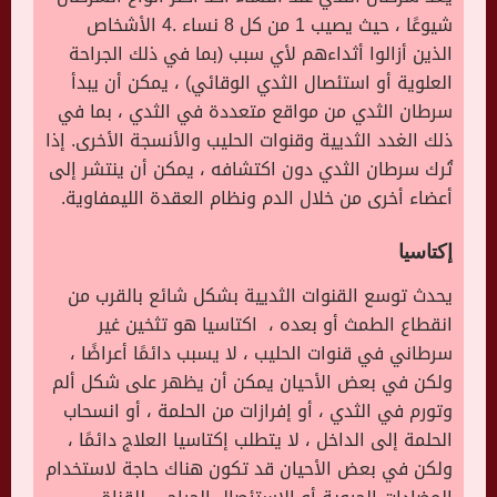
شيوعًا ، حيث يصيب 1 من كل 8 نساء .4 الأشخاص
الذين أزالوا أثداءهم لأي سبب (بما في ذلك الجراحة
العلوية أو استئصال الثدي الوقائي) ، يمكن أن يبدأ
سرطان الثدي من مواقع متعددة في الثدي ، بما في
ذلك الغدد الثديية وقنوات الحليب والأنسجة الأخرى. إذا
تُرك سرطان الثدي دون اكتشافه ، يمكن أن ينتشر إلى
أعضاء أخرى من خلال الدم ونظام العقدة الليمفاوية.
إكتاسيا
يحدث توسع القنوات الثديية بشكل شائع بالقرب من
انقطاع الطمث أو بعده ، اكتاسيا هو تثخين غير
سرطاني في قنوات الحليب ، لا يسبب دائمًا أعراضًا ،
ولكن في بعض الأحيان يمكن أن يظهر على شكل ألم
وتورم في الثدي ، أو إفرازات من الحلمة ، أو انسحاب
الحلمة إلى الداخل ، لا يتطلب إكتاسيا العلاج دائمًا ،
ولكن في بعض الأحيان قد تكون هناك حاجة لاستخدام