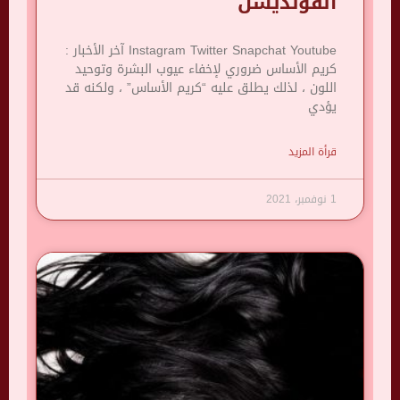
الفونديشن
Instagram Twitter Snapchat Youtube آخر الأخبار :
كريم الأساس ضروري لإخفاء عيوب البشرة وتوحيد
اللون ، لذلك يطلق عليه “كريم الأساس” ، ولكنه قد
يؤدي
قرأة المزيد
1 نوفمبر، 2021