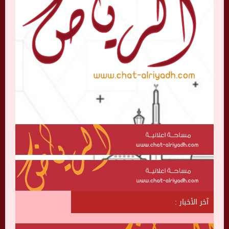
آخر الأخبار :
ش
ا
ت
ا