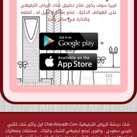
قريبا سوف يكون متاح تطبيق شات الرياض الترفيهي
على الهواتف الذكية ، تمتع بعالم لا مثيل له ، المتعه
والاثارة في مكان واحد
شات دردشة الرياض الترفيهية Chat-Alriyadh.Com اول وأكبر شات كتابي
خليجي سعودي ، واقوى تجمع ترفيهي للشباب والبنات ، مسابقات وفعاليات