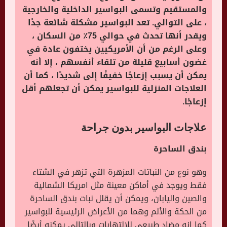
والمستقيم وتسمى البواسير الداخلية والخارجية
، على التوالي. تعد البواسير مشكلة شائعة جدًا
ويقدر أنها تحدث في حوالي 75٪ من السكان ،
وعلى الرغم من أن الأمريكيين يختفون عادة في
غضون أسابيع قليلة من تلقاء أنفسهم ، إلا أنه
يمكن أن يسبب إزعاجًا خفيفًا إلى شديدًا ، كما أن
العلاجات المنزلية للبواسير يمكن أن تجعلهم أقل
إزعاجًا.
علاجات البواسير بدون جراحة
بندق الساحرة
وهو نوع من النباتات المزهرة التي تزهر في الشتاء
فقط ويوجد في أماكن معينة مثل امريكا الشمالية
والصين واليابان، ويمكن أن يقلل نبات بندق الساحرة
من الحكة والألم وهما من الأعراض الرئيسية للبواسير
كما إنه مضاد طبيعي للالتهابات وبالتالي يمكنه أيضًا