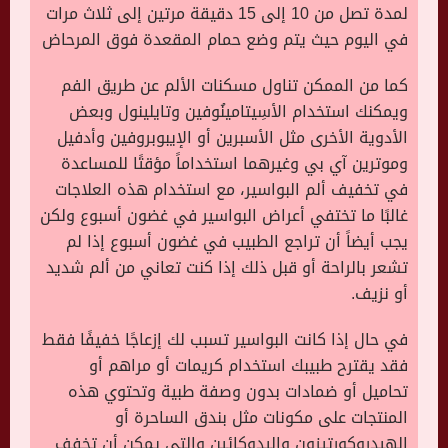
لمدة تصل من 10 إلى 15 دقيقة مرتين إلى ثلاث مرات
في اليوم حيث يتم وضع حمام المقعدة فوق المرحاض
كما من الممكن تناول مسكنات الألم عن طريق الفم
ويمكنك استخدام الأسِيتامينُوفين وتايلينول وبعض
الأدوية الأخرى مثل الأسبرين أو الإيبوبروفين وأدفيل
وموترين آي بي وغيرهما استخداماً مؤقتًا للمساعدة
في تخفيف ألم البواسير، مع استخدام هذه العلاجات
غالبًا ما تختفي أعراض البواسير في غضون أسبوع ولكن
يجب أيضاً أن تراجع الطبيب في غضون أسبوع إذا لم
تشعر بالراحة أو قبل ذلك إذا كنت تعاني من ألم شديد
أو نزيف.
في حال إذا كانت البواسير تسبب لك إزعاجًا خفيفًا فقط
فقد يقترح طبيبك استخدام كريمات أو مراهم أو
تحاميل أو ضمادات بدون وصفة طبية وتحتوي هذه
المنتجات على مكونات مثل بندق الساحرة أو
الهيدروكورتيزون واليدوكائين والتي يمكن أن تخفف