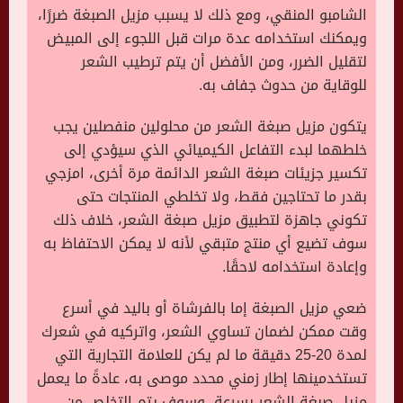
الشامبو المنقي، ومع ذلك لا يسبب مزيل الصبغة ضررًا،
ويمكنك استخدامه عدة مرات قبل اللجوء إلى المبيض
لتقليل الضرر، ومن الأفضل أن يتم ترطيب الشعر
للوقاية من حدوث جفاف به.
يتكون مزيل صبغة الشعر من محلولين منفصلين يجب
خلطهما لبدء التفاعل الكيميائي الذي سيؤدي إلى
تكسير جزيئات صبغة الشعر الدائمة مرة أخرى، امزجي
بقدر ما تحتاجين فقط، ولا تخلطي المنتجات حتى
تكوني جاهزة لتطبيق مزيل صبغة الشعر، خلاف ذلك
سوف تضيع أي منتج متبقي لأنه لا يمكن الاحتفاظ به
وإعادة استخدامه لاحقًا.
ضعي مزيل الصبغة إما بالفرشاة أو باليد في أسرع
وقت ممكن لضمان تساوي الشعر، واتركيه في شعرك
لمدة 20-25 دقيقة ما لم يكن للعلامة التجارية التي
تستخدمينها إطار زمني محدد موصى به، عادةً ما يعمل
مزيل صبغة الشعر بسرعة، وسوف يتم التخلص من