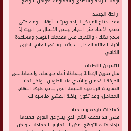
أوقات للراحة والتصدي والمقاومة لعوامل التوهج .
راحة الجسد
فقد يحتاج المريض للراحة وترتيب أوقات يومك حتى
تصدى لألمك مثل القيام ببعض الأعمال من البيت إذا
سمح بذلك ، والتعرف على مقدمات التوهج ومساعدة
أفراد العائلة لك حال حدوثه ، وتلقي العلاج الطبي
الكافي .
التمرين اللطيف
مثل تمرين الإطالة ببساطة أثناء جلوسك، والحفاظ على
الحركة للقدمين والأيدي عند الجلوس ، ولكن تجنب
التمرينات الرياضية العنيفة التي يترتب عليها التهاب
المفاصل، وقد تكون رياضة المشي مناسبة لك .
كمادات باردة وساخنة
فهي قد تخفف الألم الذي ينتج عن التورم، فعندما
تزداد فترة التوهج يمكن أن تمارس الكمادات ، ولكن