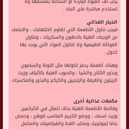
يجب لف العبوة الباردة أو الساخنة بمنشفها ولا
تستخدم مباشرة على الجلد .
الخيار الغذائي
فيجب تناول الأطعمة التي تقاوم الالتهابات ، والابتعاد
عن الوجبات الغنية بالدهون والسكريات ، وتناول
الفواكه الطبيعية ولا تتناول المواد التي يوجد بها
كحول .
وهناك أطعمة يحفز تناولها مثل التونة والسلمون
وبذور الكتان والشيا ، والحبوب الغنية بالألياف وزيت
الزيتون والقرفة والزنجبيل والكركم والبذور والمكسرات
.
مكملات غذائية أخرى
وقائمة الأطعمة الغنية بذلك تتمثل في الكركمين
وزيت اسمك ، ووضع الكريم المناسب للوهج ، وحمض
جاما لينولينيك ومخلب القط والفيتامينات والمكمل