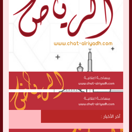
آخر الأخبار :
ش
ا
ت
ا