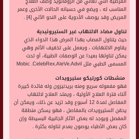
المرضية التي تعاني من الروماتويد وصف العلاج
المناسب له ، ويضع في حسبانه الحالات الأخرى وعمر
المريض وقد يوصف الأدوية على النحو الآتي [4] .
تناول مضاد الالتهاب غير الستيروئيدية
حيث يتناول المصاب بهذا المرض هذا الدواء الذي
يقاوم الالتهابات ، ويعمل على تخفيف الألم وهي
يمكن تناولها بعيدا عن الوصفات الطبية، أو تحت
المسمى الطبي مثل Mobic .CelebRex.AleVe.Advil
منشطات كورتيكو ستيرويدات
فهو مفعوله سريع ومنه بريدنيزون وله فائدة كبيرة
أثناء فترة العلاج الأولية ، ويمتد العلاج لالتهاب
المفاصل لمدة 12 أسبوع وقد تزيد عن ذلك، ويمكن أن
يحقن الستيرويدات بالمفاصل ، فهو يسكن منطقة
المفصل ويوجد له بعض الآثار الجانبية البسيطة وإن
كان بعض الأطباء يوصون بعدم تناوله بكثرة .