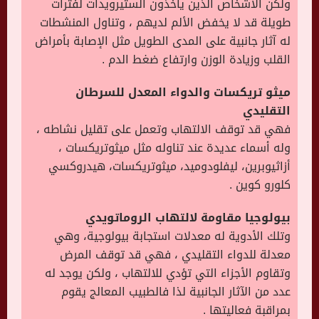
ولكن الأشخاص الذين يأخذون الستيرويدات لفترات
طويلة قد لا يخفض الألم لديهم ، وتناول المنشطات
له آثار جانبية على المدى الطويل مثل الإصابة بأمراض
القلب وزيادة الوزن وارتفاع ضغط الدم .
ميثو تريكسات والدواء المعدل للسرطان
التقليدي
فهي قد توقف الالتهاب وتعمل على تقليل نشاطه ،
وله أسماء عديدة عند تناوله مثل ميثوتريكسات ،
أزاثيوبرين، ليفلودوميد، ميثوتريكسات، هيدروكسي
كلورو كوين .
بيولوجيا مقاومة لالتهاب الروماتويدي
وتلك الأدوية له معدلات استجابة بيولوجية، وهي
معدلة للدواء التقليدي ، فهي قد توقف المرض
وتقاوم الأجزاء التي تؤدي للالتهاب ، ولكن يوجد له
عدد من الآثار الجانبية لذا فالطبيب المعالج يقوم
بمراقبة فعاليتها .