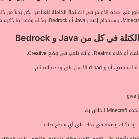
ور على هذه الأوامر في القائمة الكاملة للعناصر، لكن بدلاً من ذ
Minecra
، باستخدام إصدار
Java
أو
Bedrock
، وذلك وفقا لما ذكره م
كل من Java و Bedrock
مك أو خادم
Realms
، وأنك تلعب في وضع
Creative
.
 المفاتيح، أو زر
d-pad
الأيمن على وحدة التحكم.
give 
تخدم
Minecraft
الخاص بك.
كتلة بأكواد حتى تقوم بتنفيذ مهام تلقائية، وتتضمن هذه المهام 