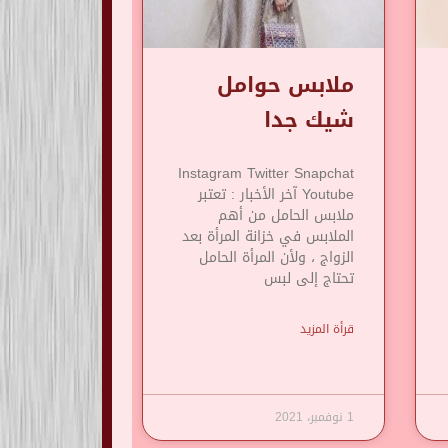
ملابس حوامل
شيك جدا
Instagram Twitter Snapchat
Youtube آخر الأخبار : تعتبر
ملابس الحامل من أهم
الملابس في خزانة المرأة بعد
الزواج ، ولأن المرأة الحامل
تحتاج إلى لبس
قرأة المزيد
1 نوفمبر، 2021