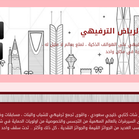
رياض الترفيهي
هي على الهواتف الذكية ، تمتع بعالم لا مثيل له ،
ارة في مكان واحد
ياض الترفيهية Chat-Alriyadh.Com اول وأكبر شات كتابي خليجي سعودي ، واقوى تجمع ترفيهي للشباب والبنات ، مسابقا
وى السيرفرات بالعالم المهمية من التجسس والخصوصية من اولويات الحماية في ش
ب العديد من الجوائز القيمة والجوائز النقدية ، كل ذلك وأكثر .. تحت سقف واحد .