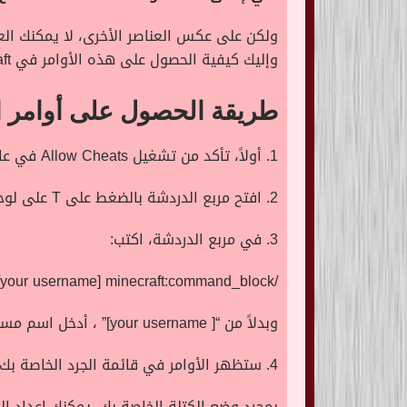
ولكن على عكس العناصر الأخرى، لا يمكنك العث
وإليك كيفية الحصول على هذه الأوامر في
ft
طريقة الحصول على أوامر الكتلة في 
1. أولاً، تأكد من تشغيل
Allow Cheats
في عال
2. افتح مربع الدردشة بالضغط على
T
على لوحة
3. في مربع الدردشة، اكتب:
[your username] minecraft:command_block
/
وبدلاً من “[
your username
]” ، أدخل اسم مس
4. ستظهر الأوامر في قائمة الجرد الخاصة بك، ويمكنك وضعه في يدك على أي سطح صلب.
بمجرد وضع الكتلة الخاصة بك، يمكنك إعداد ال