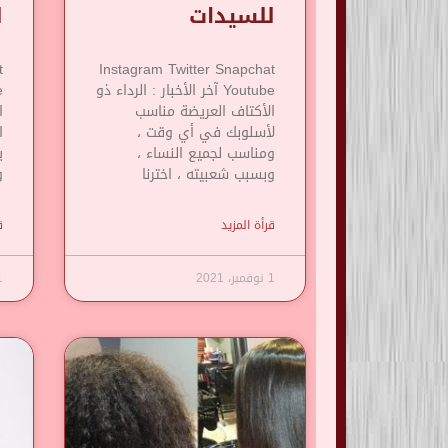
للسيدات
ل
t
Instagram Twitter Snapchat
Youtube آخر الأخبار : الرداء ذو
​​الأكتاف العريضة مناسب
ا
لأسلوبك في أي وقت ،
ا
ومناسب لجميع النساء ،
ي
وبسبب شعبيته ، اخترنا
و
قرأة المزيد
ق
1 نوفمبر، 2021
1 نوف