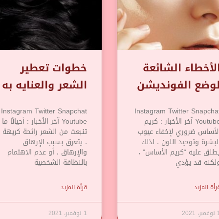
لأخطاء الشائعة
خطوات تعطير
وضع الفونديشن
الشعر والعنايه به
Instagram Twitter Snapchat
Instagram Twitter Snapcha
Youtube آخر الأخبار : كريم
Youtube آخر الأخبار : أحيانًا ما
لأساس ضروري لإخفاء عيوب
تنبعث من الشعر رائحة كريهة
لبشرة وتوحيد اللون ، لذلك
، يتعرق بسبب الإرهاق
طلق عليه “كريم الأساس” ،
والإرهاق ، أو عدم الاهتمام
لكنه قد يؤدي
بالنظافة الشخصية
رأة المزيد
قرأة المزيد
مبر، 2021
1 نوفمبر، 2021