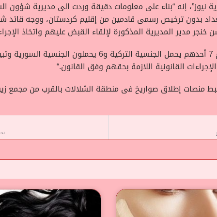
رية نيوز”، إنه “بناء على معلومات دقيقة وردت الى مديرية شؤون 
 العاصمة بغداد بدون ترخيص رسمى قادمين من إقليم كردستان، ووجه قائد 
نجر مدير المديرية المذكورة لإلقاء القبض عليهم واتخاذ الإجراء
وأضافت، أنه “تم إلقاء القبض عليهم وعددهم 7 أحدهم يحمل الج
إجراءات القانونية اللازمة بحقهم وفق القانون
“.
بط منصات إطلاق صواريخ فى منطقة الشلالات بالقرب من مجمع ز
تخط