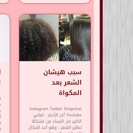
سبب هيشان
ا
الشعر بعد
ل
المكواة
t
Instagram Twitter Snapchat
Youtube آخر الأخبار : تعاني
أ
الكثير من النساء من مشكلة
ا
تطاير الشعر ، وهو أحد أشكال
ا