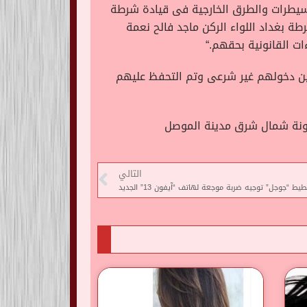
السيطرات والطرق الخارجية فى قيادة شرطة
شرطة بغداد اللواء الركن ماجد فالح نعمة
ات القانونية بحقهم
“.
نسية التركية و6 يحملون الجنسية السورية وتبين دخولهم غير شرعى وتم التحفظ عليهم
يونة شمال شرق مدينة الموصل
التالي
يط “جوجل” توجيه ضربة موجعة لهاتف “آيفون 13” الجديد