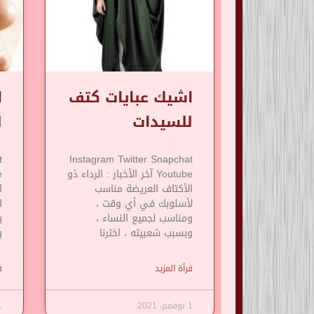
اشيك عبايات كتف
ا
للسيدات
ل
t
Instagram Twitter Snapchat
Youtube آخر الأخبار : الرداء ذو
​​الأكتاف العريضة مناسب
ا
لأسلوبك في أي وقت ،
ا
ومناسب لجميع النساء ،
ي
وبسبب شعبيته ، اخترنا
و
قرأة المزيد
ق
1 نوفمبر، 2021
1 نوف