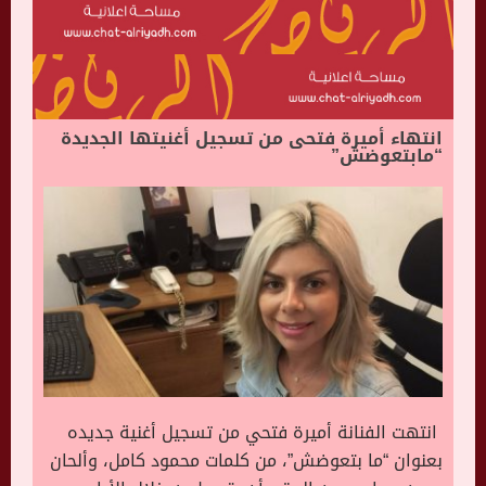
انتهاء أميرة فتحى من تسجيل أغنيتها الجديدة
“مابتعوضش”
انتهت الفنانة أميرة فتحي من تسجيل أغنية جديده
بعنوان “ما بتعوضش”، من كلمات محمود كامل، وألحان