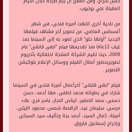
حسن سراج، ومن المقرر أن يتم طرحه خلال الأيام
المقبلة علي يوتيوب.
من ناحية أخرى انتهت أميرة فتحى، فى شهر
أغسطس الماضي، من تصوير آخر مشاهد فيلمها
الجديد “أولها حلو” الذي تعود به إلى السينما بعد
غياب 12عامًا منذ تقديمها فيلم “ابقى قابلنى” عام
2009، حيث تقيم الشركة المنتجة احتفالية بآخريوم
تصويربحضور أبطال الفيلم ووسائل الإعلام بلوكيشن
التصوير .
فيلم “ابقى قابلنى” آخرأعمال أميرة فتحى في السينما
شارك في بطولته محمد لطفى، مها أحمد، حسن
حسنى، سعد الصغير، ايناس النجار، ياسر فرج، علاء
مرسى، سليمان عيد، الراقصة شمس، محمود الليثى،
أمينة، كمال السيد، أحمد بجة وتأليف سيد السبكى
وإخراج إسماعيل فاروق.