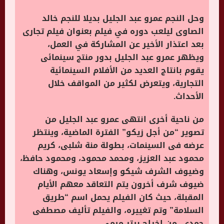
وحل النجم عمرو عبد الجليل بديلا للنجم خالد
الصاوى ليلعب دوره في فيلم بعنوان فيلم تجارى
بعد اعتذار الأخير عن المشاركة في العمل،
ويظهر عمرو عبد الجليل بدور منتج سينمائى
يقوم بانتاج العديد من الأفلام السينمائية
التجارية، ويتعرض لكثير من المواقف خلال
الأحداث
.
من ناحية أخرى انتهى عمرو عبد الجليل من
تصوير “من أجل زيكو” الفترة الماضية، وينتظر
عرضه فى السينمات، بطولة منة شلبى، كريم
محمود عبد العزيز، ومحمد محمود، ومحمود حافظ،
وضيوف الشرف شيكو وإسعاد يونس، وهناك
ضيوف شرف أخرون يتم التعاقد معهم الأيام
المقبلة، حيث كان الفيلم يحمل اسم “طريق
السلامة” وتم تغييره، والفيلم تأليف مصطفى
حمدى، من إخراج بيتر ميمى