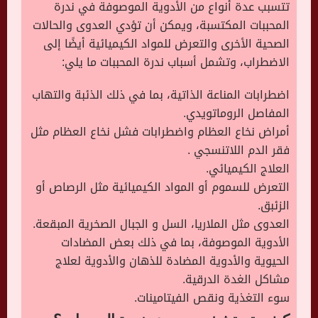
تتسبب عدة أنواع من الأدوية الموصوفة في ندرة
المحببات المكتسبة، ويمكن أن تؤدي العدوى والحالات
الصحية الأخرى والتعرض للمواد الكيميائية أيضًا إلى
الاضطراب، وتشمل أسباب ندرة المحببات ما يلي:
اضطرابات المناعة الذاتية، بما في ذلك الذئبة والتهاب
المفاصل الروماتويدي.
أمراض نخاع العظام واضطرابات فشل نخاع العظام مثل
فقر الدم اللاتنسجي .
العلاج الكيميائي.
التعرض للسموم أو المواد الكيميائية مثل الرصاص أو
الزئبق.
العدوى مثل الملاريا، السل و الجبال الصخرية المبقعة.
الأدوية الموصوفة، بما في ذلك بعض المضادات
الحيوية والأدوية المضادة للذهان والأدوية لعلاج
مشاكل الغدة الدرقية.
سوء التغذية ونقص الفيتامينات.