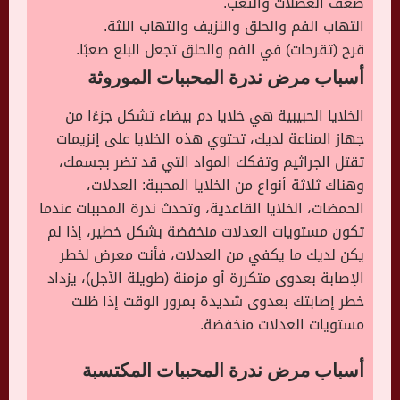
ضعف العضلات والتعب.
التهاب الفم والحلق والنزيف والتهاب اللثة.
قرح (تقرحات) في الفم والحلق تجعل البلع صعبًا.
أسباب مرض ندرة المحببات الموروثة
الخلايا الحبيبية هي خلايا دم بيضاء تشكل جزءًا من
جهاز المناعة لديك، تحتوي هذه الخلايا على إنزيمات
تقتل الجراثيم وتفكك المواد التي قد تضر بجسمك،
وهناك ثلاثة أنواع من الخلايا المحببة: العدلات،
الحمضات، الخلايا القاعدية، وتحدث ندرة المحببات عندما
تكون مستويات العدلات منخفضة بشكل خطير، إذا لم
يكن لديك ما يكفي من العدلات، فأنت معرض لخطر
الإصابة بعدوى متكررة أو مزمنة (طويلة الأجل)، يزداد
خطر إصابتك بعدوى شديدة بمرور الوقت إذا ظلت
مستويات العدلات منخفضة.
أسباب مرض ندرة المحببات المكتسبة