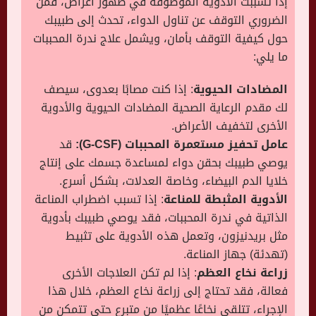
إذا تسببت الأدوية الموصوفة في ظهور أعراض، فمن
الضروري التوقف عن تناول الدواء، تحدث إلى طبيبك
حول كيفية التوقف بأمان، ويشمل علاج ندرة المحببات
ما يلي:
المضادات الحيوية
: إذا كنت مصابًا بعدوى، سيصف
لك مقدم الرعاية الصحية المضادات الحيوية والأدوية
الأخرى لتخفيف الأعراض.
عامل تحفيز مستعمرة المحببات (G-CSF):
قد
يوصي طبيبك بحقن دواء لمساعدة جسمك على إنتاج
خلايا الدم البيضاء، وخاصة العدلات، بشكل أسرع.
الأدوية المثبطة للمناعة
: إذا تسبب اضطراب المناعة
الذاتية في ندرة المحببات، فقد يوصي طبيبك بأدوية
مثل بريدنيزون، وتعمل هذه الأدوية على تثبيط
(تهدئة) جهاز المناعة.
زراعة نخاع العظم
: إذا لم تكن العلاجات الأخرى
فعالة، فقد تحتاج إلى زراعة نخاع العظم، خلال هذا
الإجراء، تتلقى نخاعًا عظميًا من متبرع حتى تتمكن من