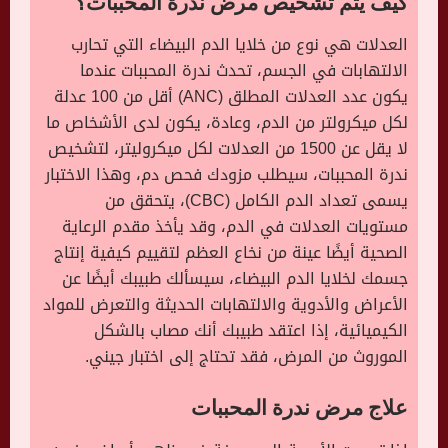
كيف يتم تشخيص مرض ندرة المحببات؟
العدلات هي نوع من خلايا الدم البيضاء التي تحارب
الالتهابات في الجسم، تحدث ندرة المحببات عندما
يكون عدد العدلات المطلق (ANC) أقل من 100 عدلة
لكل ميكرولتر من الدم، وعادة، يكون لدى الأشخاص ما
لا يقل عن 1500 من العدلات لكل ميكروليتر، لتشخيص
ندرة المحببات، سيطلب مزودك فحص دم، وهذا الاختبار
يسمى تعداد الدم الكامل (CBC)، يتحقق من
مستويات العدلات في الدم، وقد يأخذ مقدم الرعاية
الصحية أيضًا عينة من نخاع العظم لتقييم كيفية إنتاج
جسمك لخلايا الدم البيضاء، سيسألك طبيبك أيضًا عن
الأعراض والأدوية والالتهابات الحديثة والتعرض للمواد
الكيميائية، إذا اعتقد طبيبك أنك مصاب بالشكل
الموروث من المرض، فقد تحتاج إلى اختبار جيني.
علاج مرض ندرة المحببات