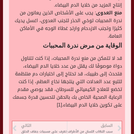
إنتاج المزيد من خلايا الدم البيضاء.
منع العدوى
: يجب على الأشخاص الذين يعانون من
ندرة المحببات توخي الحذر لتجنب العدوى، اغسل يديك
كثيرًا وتجنب الازدحام وارتدِ غطاءً الوجه في الأماكن
العامة.
الوقاية من مرض ندرة المحببات
قد لا تتمكن من منع ندرة المحببات، إذا كنت تتناول
دواءً موصوفًا لك يقلل من عدد خلايا الدم البيضاء،
فتحدث إلى طبيبك، قد تحتاج إلى اختبارات دم منتظمة
لتتبع عدد العدلات التي ينتجها نخاع العظم، إذا كنت
تخضع للعلاج الكيميائي للسرطان، فقد يوصي مقدم
الرعاية الصحية الخاص بك بالحقن لتحسين قدرة جسمك
على تكوين خلايا الدم البيضاء.[1]
السابق
التالي
سبب التهاب اللسان من الأطراف
تعرف على مسببات جفاف الحلق