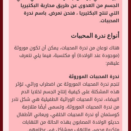
الجسم من العدوى عن طريق محاربة البكتيريا
التي تنتج البكتيريا ، فنحن نمرض. باسم ندرة
المحببات.
أنواع ندرة المحببات
هناك نوعان من ندرة المحببات، يمكن أن تكون موروثة
(موجودة عند الولادة) أو مكتسبة، فيما يلي نتعرف
عليهم:
ندرة المحببات الموروثة
تنجم ندرة المحببات الموروثة عن اضطراب وراثي، تؤثر
هذه المشكلة على كيفية إنتاج الجسم لخلايا الدم
البيضاء، ندرة المحببات الوراثية الطفيلية هي شكل نادر
من ندرة المحببات الموروثة، وتسمى أيضًا متلازمة
كوستمان أو ندرة المحببات الخلقي، ويعاني الأطفال
حديثو الولادة المصابون بهذه الحالة من التهابات
متكررة وحمى والتهاب ومشاكل في عظامهم.