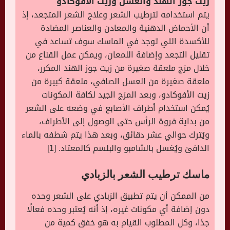
زيت جوز الهند والعسل وزيت الأفوكادو
يتم استخدامه لترطيب الشعر وعلاج الشعر المتجعد، إذ
أن الأحماض الدهنية والمعادن والعناصر المضادة
للأكسدة التي توجد في الماسك سوف تساعد في
تقليل التجعد وإضافة اللمعان، ويمكن عمل القناع من
خلال مزج ملعقة صغيرة من زيت جوز الهند المكرر،
ملعقة صغيرة من العسل الصافي، ملعقة كبيرة من
زيت الأفوكادو، وبعد المزج الجيد لكافة المكونات
يُمكن استخدام أطراف الأصابع في وضعه على الشعر
من بداية فروة الرأس حتى الوصول إلى الأطراف،
ويُترك حوالي عشر دقائق، وبعد هذا يتم شطفه بالماء
الدافئ ويُغسل بالشامبو والبلسم كالمعتاد. [1]
ماسك
ترطيب الشعر
بالزبادي
من الممكن أن يتم تطبيق الزبادي على الشعر وحده
دون إضافة أي مكونات غيره، إذ أنه يُعتبر وحده فعالًا
جدًا، وكل المطلوب القيام به هو خفق كمية من