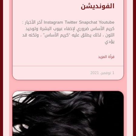
الفونديشن
Instagram Twitter Snapchat Youtube آخر الأخبار :
كريم الأساس ضروري لإخفاء عيوب البشرة وتوحيد
اللون ، لذلك يطلق عليه “كريم الأساس” ، ولكنه قد
يؤدي
قرأة المزيد
1 نوفمبر، 2021