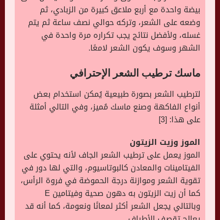
بيضة واحدة مع أربع ملاعق كبيرة من الزبادي، ثم
وضعه على الشعر، وتركه حوالي نصف ساعة ثم يتم
غسله، ولأفضل نتائج يجب تكراره مرة واحدة في
الشهر وسوف يكون الشعر لامعًا.
ماسك
ترطيب الشعر
الإحترافي
لترطيب الشعر بصورة طبيعية يُمكن استخدام بعض
أنواع الفاكهة وصنع ماسك مُميز، وفي التالي أمثلة
على هذا: [3]
الموز وزيت الزيتون
الموز يعمل على ترطيب الشعر الجاف لأنه يحتوي على
الفيتامينات والمعادن كالبوتاسيوم، والتي لها دور في
تقوية الشعر وموازنة درجة الحموضة في فروة الرأس،
كما أن زيت الزيتون به دهون صحية وفيتامين E
وبالتالي يجعل الشعر أكثر لمعانًا ونعومة، كما أنه قد
يعالج تقصف الأطراف.