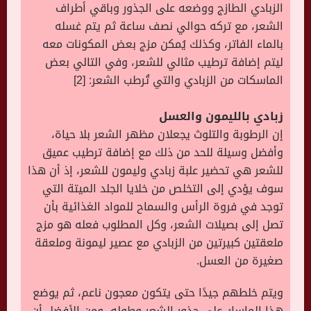
الزبادي الطازج ووضعه على الجذور وباقي أطراف
الشعر، مع تركه حوالي نصف ساعة ثم يتم غسله
بالماء الفاتر، وكذلك يُمكن مزج بعض المكونات معه
ليتم إضافة ترطيب مثالي للشعر، وفي التالي بعض
الماسكات من الزبادي والتي تُرطب الشعر: [2]
زبادي بالليمون والعسل
إن الرطوبة والتلوث يجعلان مظهر الشعر بلا حياة،
وأفضل وسيلة للحد من ذلك مع إضافة ترطيب عميق
للشعر هي تحضير علبة زبادي وليمون للشعر، إذ أن هذا
سوف يؤدي إلى التخلص من خلايا الجلد الميتة التي
توجد في فروة الرأس والسماح للمواد الغذائية بأن
تصل إلى بصيلات الشعر، وكل المطلوب فعله هو مزج
ملعقتين كبيرتين من الزبادي مع عصير ليمونة وملعقة
صغيرة من العسل.
ويتم خلطهم جيدًا حتى يتكون معجون ناعم، ثم يوضع
هذا الماسك على جذور الشعر وطوله، ومن الأفضل أن