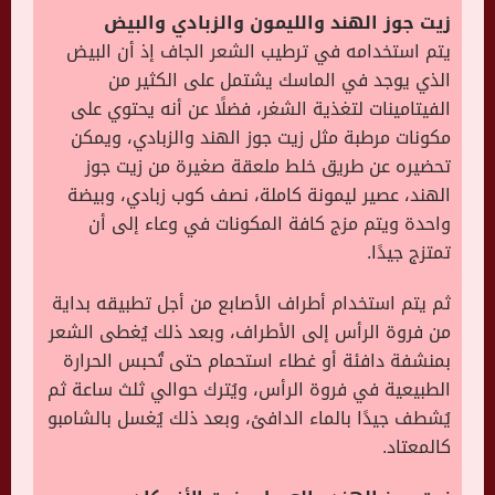
زيت جوز الهند والليمون والزبادي والبيض
يتم استخدامه في ترطيب الشعر الجاف إذ أن البيض
الذي يوجد في الماسك يشتمل على الكثير من
الفيتامينات لتغذية الشغر، فضلًا عن أنه يحتوي على
مكونات مرطبة مثل زيت جوز الهند والزبادي، ويمكن
تحضيره عن طريق خلط ملعقة صغيرة من زيت جوز
الهند، عصير ليمونة كاملة، نصف كوب زبادي، وبيضة
واحدة ويتم مزج كافة المكونات في وعاء إلى أن
تمتزج جيدًا.
ثم يتم استخدام أطراف الأصابع من أجل تطبيقه بداية
من فروة الرأس إلى الأطراف، وبعد ذلك يُغطى الشعر
بمنشفة دافئة أو غطاء استحمام حتى تُحبس الحرارة
الطبيعية في فروة الرأس، ويُترك حوالي ثلث ساعة ثم
يُشطف جيدًا بالماء الدافئ، وبعد ذلك يُغسل بالشامبو
كالمعتاد.