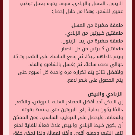
الزيتون، العسل والزبادي، سوف يقوم بعمل ترطيب
عميق للشعر، وهذا من خلال إحضار:
ملعقة صغيرة من العسل.
ملعقتين كبيرتين من الزبادي.
ملعقة صغيرة من زيت الزيتون.
ملعقتين كبيرتين من جل الصبار.
ويتم خلطهم جيدًا، ثم وضع الماسك على الشعر وتركه
حوالي نصف ساعة، ثم يُغسل بالشامبو والماء،
ولأفضل نتائج يتم تكراره مرة واحدة كل أسبوع حتى
يتم الحصول على شعر لامع.
الزبادي والبيض
إن البيض أحد أفضل المصادر الغنية بالبروتين، والشعر
دائمًا يكون بحاجة إلى البروتين حتى يحتفظ بقوته
ولمعانه، وليحصل على الترطيب المناسب، ومن الممكن
أن يكون خليط الزبادي والبيض علاجًا فعالًا للغاية لمنع
تلف الشعر وجعله أقوى وأكثر لمعانًا، ولذا يُمكن خفق