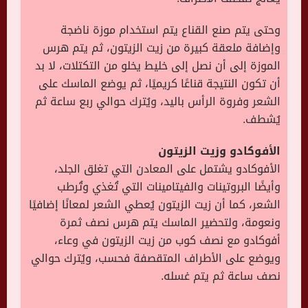
وحتى يتم صنع القناع يتم استخدام موزة ناضجة
وإضافة ملعقة كبيرة من زيت الزيتون، ثم يتم هرس
الموزة إلى أن نصل إلى خليط يخلو من التكتلات، لا بد
أن تكون النتيجة قناعًا كريميًا، ثم يوضع الماسك على
الشعر وفروة الرأس باليد، ويُترك حوالي ربع ساعة ثم
يُشطف.
الأفوكادو وزيت الزيتون
الأفوكادو يشتمل على المعادن التي تغلق الجلد،
وأيضًا البروتينات والفيتامينات التي تُغذي وتُرطب
الشعر، كما أن زيت الزيتون يُعطي الشعر لمعانًا إضافيًا
ونعومة، ولتحضير الماسك يتم هرس نصف ثمرة
أفوكادو مع نصف كوب من زيت الزيتون في وعاء،
ويوضع على الأطراف المتقصفة فحسب، ويُترك حوالي
نصف ساعة ثم يتم غسله.