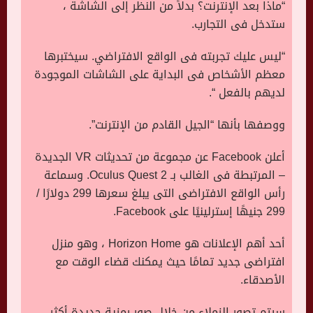
“ماذا بعد الإنترنت؟ بدلاً من النظر إلى الشاشة ،
ستدخل فى التجارب.
“ليس عليك تجربته فى الواقع الافتراضي. سيختبرها
معظم الأشخاص فى البداية على الشاشات الموجودة
لديهم بالفعل “.
ووصفها بأنها “الجيل القادم من الإنترنت”.
أعلن
Facebook
عن مجموعة من تحديثات
VR
الجديدة
– المرتبطة فى الغالب بـ
Oculus Quest 2
. وسماعة
رأس الواقع الافتراضى التى يبلغ سعرها 299 دولارًا /
299 جنيهًا إسترلينيًا على
Facebook
.
أحد أهم الإعلانات هو
Horizon Home
، وهو منزل
افتراضى جديد تمامًا حيث يمكنك قضاء الوقت مع
الأصدقاء.
سيتم تصور الزملاء من خلال صور رمزية جديدة أكثر