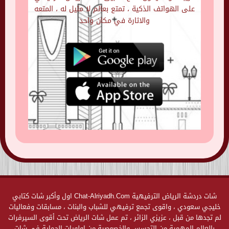
على الهواتف الذكية ، تمتع بعالم لا مثيل له ، المتعه
والاثارة في مكان واحد
شات دردشة الرياض الترفيهية Chat-Alriyadh.Com اول وأكبر شات كتابي
خليجي سعودي ، واقوى تجمع ترفيهي للشباب والبنات ، مسابقات وفعاليات
لم تجدها من قبل ، عزيزي الزائر ، تم عمل شات الرياض تحت أقوى السيرفرات
بالعالم المهمية من التجسس والخصوصية من اولويات الحماية في شات