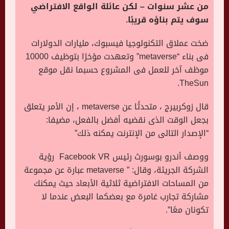
من عشر سنوات – لكن عائلة الواقع الافتراضي
سوف يتم بناؤه قريبًا.
ضخت عملاق التكنولوجيا فيسبوك، مليارات الدولارات
فى بناء “
metaverse
” وتعهدت مؤخرًا بتوظيف 10000
موظف آخر للعمل فى المشروع حسبما نقل موقع
.
TheSun
قال زوكربيرج ، متحدثًا عن
metaverse
، إن الأمر يتعلق
بجعل الوقت الذى نقضيه أفضل بالفعل، مضيفا:
“الإصدار التالى من الإنترنت يمكنه ذلك”
ووصف أندرو بوسورث رئيس
Facebook VR
رؤية
الشركة الجريئة، وقال: ”
metaverse
عبارة عن مجموعة
من المساحات الافتراضية ثلاثية الأبعاد حيث يمكنك
مشاركة تجارب غامرة مع بعضكما البعض عندما لا
تكونان معًا”.