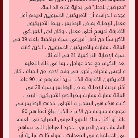
“معرضين للخطر” في بداية فترة الدراسة.
وجدت الدراسة أن الأمريكيين الآسيويين لديهم أقل
معدل للإصابة بمرض الزهايمر ، بينما الأمريكيون
الأفارقة لديهم أعلى معدل ، وكان لدى الأمريكي
الأكبر سنًا من أصل أفريقي نسبة تراكمية بلغت 39 في
المائة ، مقارنةً بالأمريكيين الآسيويين ، الذين كانت
نسبة الإصابة التراكمية 21 في المائة.
بعد التكيف مع عدة عوامل ، بما في ذلك التعليم
والجنس وأمراض أخرى في وقت لاحق من الحياة ، كان
الأمريكيون الأفارقة الذين تزيد أعمارهم عن 90 عامًا
أكثر عرضة للإصابة بمرض الزهايمر بنسبة 28 في
المائة مقارنة مقارنة بنظرائهم الأمريكيين البيض.
كانت هذه هي التقديرات الأولى لحدوث الزهايمر في
مجموعة متنوعة من الأفراد الذين تبلغ أعمارهم 90
عامًا أو أكثر ، نظرًا للتنوع العرقي المتزايد في العقود
القادمة ، ومن الضروري تحديد العوامل التي تساهم
في الاختلافات في المعدلات ، سواء كانت وراثية أو