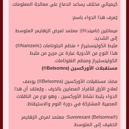
كيميائي مختلف يساعد الدماغ على معالجة المعلومات.
يُعرف هذا الدواء باسم:
ميمانتين (ناميندا®): معتمد لمرض الزهايمر المتوسط
إلى الشديد.
مثبط الكولينستيراز + منظم الجلوتامات (Namzeric®)
هذا النوع من الأدوية عبارة عن مزيج من مثبط
الكولينستيراز ومنظم الغلوتامات.
مستقبلات الأوركسين (Belsomra®)
مضاد مستقبلات الأوركسين (Belsomra®) يوصف
لعلاج الأرق للأفراد المصابين بالخرف ، ويُعتقد أن هذا
الدواء يثبط نشاط الأوركسين ، وهو نوع من الناقلات
العصبية المشاركة في دورة النوم والاستيقاظ:
Suvorexant (Belsomra®): معتمد لمرض الزهايمر
الخفيف إلى المتوسط.