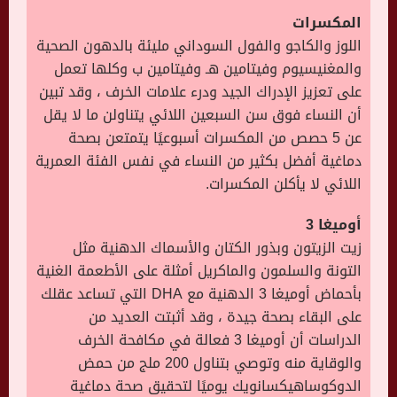
المكسرات
اللوز والكاجو والفول السوداني مليئة بالدهون الصحية
والمغنيسيوم وفيتامين هـ وفيتامين ب وكلها تعمل
على تعزيز الإدراك الجيد ودرء علامات الخرف ، وقد تبين
أن النساء فوق سن السبعين اللائي يتناولن ما لا يقل
عن 5 حصص من المكسرات أسبوعيًا يتمتعن بصحة
دماغية أفضل بكثير من النساء في نفس الفئة العمرية
اللائي لا يأكلن المكسرات.
أوميغا
3
زيت الزيتون وبذور الكتان والأسماك الدهنية مثل
التونة والسلمون والماكريل أمثلة على الأطعمة الغنية
بأحماض أوميغا 3 الدهنية مع DHA التي تساعد عقلك
على البقاء بصحة جيدة ، وقد أثبتت العديد من
الدراسات أن أوميغا 3 فعالة في مكافحة الخرف
والوقاية منه وتوصي بتناول 200 ملج من حمض
الدوكوساهيكسانويك يوميًا لتحقيق صحة دماغية