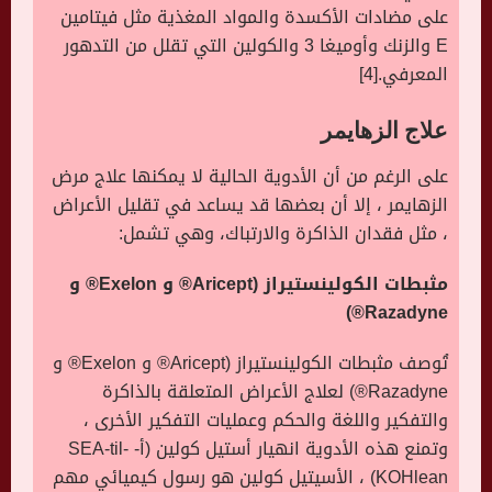
على مضادات الأكسدة والمواد المغذية مثل فيتامين
E والزنك وأوميغا 3 والكولين التي تقلل من التدهور
المعرفي.[4]
علاج الزهايمر
على الرغم من أن الأدوية الحالية لا يمكنها علاج مرض
الزهايمر ، إلا أن بعضها قد يساعد في تقليل الأعراض
، مثل فقدان الذاكرة والارتباك، وهي تشمل:
مثبطات الكولينستيراز (Aricept® و Exelon® و
Razadyne®)
تُوصف مثبطات الكولينستيراز (Aricept® و Exelon® و
Razadyne®) لعلاج الأعراض المتعلقة بالذاكرة
والتفكير واللغة والحكم وعمليات التفكير الأخرى ،
وتمنع هذه الأدوية انهيار أستيل كولين (أ- SEA-til-
KOHlean) ، الأسيتيل كولين هو رسول كيميائي مهم