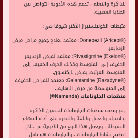
للذاكرة والتعلم ، تدعم هذه الأدوية التواصل بين
الخلايا العصبية.
مثبطات الكولينستيراز الأكثر شيوعًا هي:
Donepezil (Aricept®): معتمد لعلاج جميع مراحل مرض
الزهايمر.
Rivastigmine (Exelon®): معتمد لمرض الزهايمر
الخفيف إلى المتوسط وكذلك الخرف الخفيف إلى
المتوسط المرتبط بمرض باركنسون.
Galantamine (Razadyne®): معتمد للمراحل الخفيفة
إلى المتوسطة من مرض الزهايمر.
منظمات الجلوتامات (Namenda®)
يتم وصف منظمات الجلوتامات لتحسين الذاكرة
والانتباه والعقل واللغة والقدرة على أداء المهام
البسيطة ، ويعمل هذا النوع من الأدوية من خلال
تنظيم نشاط الجلوتامات ، والجلوتامات هو ناقل