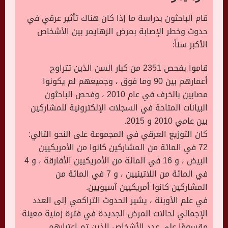
قام الباحثون بدراسة ما إذا كان هناك تأثير عرقي في
حدوث وخطر الإصابة بمرض الزهايمر بين الأشخاص
الأكبر سناً:
قاموا بفحص 2351 من كبار السن الذين تتراوح
أعمارهم بين 90 وما فوق ، وجميعهم لم يكونوا
مصابين بالخرف في عام 2010 ، وفحص الباحثون
البيانات المتاحة في السجلات الإلكترونية للمشاركين
بين عامي 2010 و 2015.
كان التوزيع العرقي في المجموعة على النحو التالي:
72 في المائة من المشاركين كانوا من الأمريكيين
البيض ، و 16 في المائة من الأمريكيين الأفارقة ، و 4
في المائة من اللاتينيين ، و 7 في المائة من
المشاركين كانوا أمريكيين آسيويين.
في علم الأوبئة ، يشير الحدوث التراكمي إلى العدد
الإجمالي لحالات المرض الجديدة في فترة زمنية معينة
مقسومًا على عدد الأشخاص الذين تم اعتبارهم