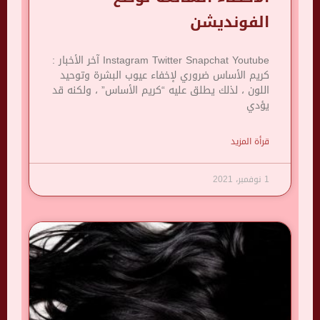
الفونديشن
Instagram Twitter Snapchat Youtube آخر الأخبار :
كريم الأساس ضروري لإخفاء عيوب البشرة وتوحيد
اللون ، لذلك يطلق عليه “كريم الأساس” ، ولكنه قد
يؤدي
قرأة المزيد
1 نوفمبر، 2021