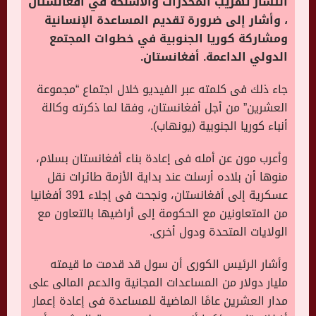
انتشار تهريب المخدرات والأسلحة في أفغانستان
، وأشار إلى ضرورة تقديم المساعدة الإنسانية
ومشاركة كوريا الجنوبية في خطوات المجتمع
الدولي الداعمة. أفغانستان.
جاء ذلك فى كلمته عبر الفيديو خلال اجتماع “مجموعة
العشرين” من أجل أفغانستان، وفقا لما ذكرته وكالة
أنباء كوريا الجنوبية (يونهاب)
.
وأعرب مون عن أمله فى إعادة بناء أفغانستان بسلام،
منوها أن بلاده أرسلت عند بداية الأزمة طائرات نقل
عسكرية إلى أفغانستان، ونجحت فى إجلاء 391 أفغانيا
من المتعاونين مع الحكومة إلى أراضيها بالتعاون مع
الولايات المتحدة ودول أخرى
.
وأشار الرئيس الكورى أن سول قد قدمت ما قيمته
مليار دولار من المساعدات المجانية والدعم المالى على
مدار العشرين عامًا الماضية للمساعدة فى إعادة إعمار