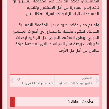
أفغانستان، مؤكدا أنه يجب على مجموعة العشرين أن
تأخذ زمام المبادرة من أجل الاستقرار وتقديم
المساعدات الإنسانية والأساسية لأفغانستان
.
واختتم مون مؤكدا ضرورة بذل الحكومة الأفغانية
الجديدة لجهود نشطة للاستماع إلى أصوات المجتمع
الدولي، وعلى المجتمع الدولى بذل الجهود لإحداث
تغييرات تدريجية فى السياسات التى تنتهجها حركة
طالبان من أجل حل الأزمة
.
السابق
التالي
تعيين الولايات المتحدة مبعوثا جديدا للاجئين الأفغان
طلب كندا وقادة العشرين طالبان بالسماح بوصول المساعدات للأفغان
أحدث المقالات