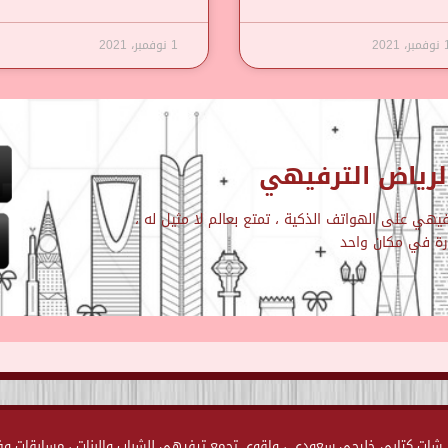
مبر، 2021
1 نوفمبر، 2021
رياض الترفيهي
هي على الهواتف الذكية ، تمتع بعالم لا مثيل له ،
ارة في مكان واحد
ياض الترفيهية Chat-Alriyadh.Com اول وأكبر شات كتابي خليجي سعودي ، واقوى تجمع ترفيهي للشباب والبنات ، مسابقا