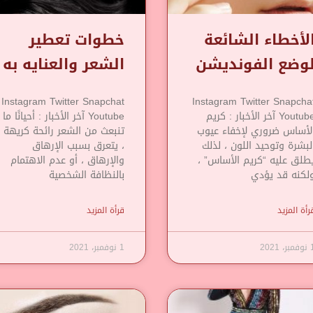
لأخطاء الشائعة
خطوات تعطير
وضع الفونديشن
الشعر والعنايه به
Instagram Twitter Snapchat
Instagram Twitter Snapcha
Youtube آخر الأخبار : كريم
Youtube آخر الأخبار : أحيانًا ما
لأساس ضروري لإخفاء عيوب
تنبعث من الشعر رائحة كريهة
لبشرة وتوحيد اللون ، لذلك
، يتعرق بسبب الإرهاق
طلق عليه “كريم الأساس” ،
والإرهاق ، أو عدم الاهتمام
لكنه قد يؤدي
بالنظافة الشخصية
رأة المزيد
قرأة المزيد
مبر، 2021
1 نوفمبر، 2021