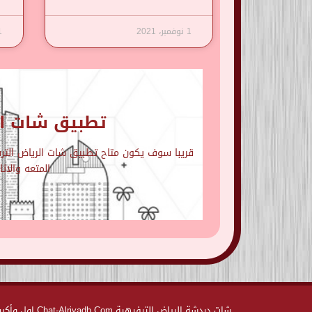
1 نوفمبر، 2021
1 نوف
تطبيق شات ال
قريبا سوف يكون متاح تطبيق شات الرياض الترفي
المتعه والاث
شات دردشة الر