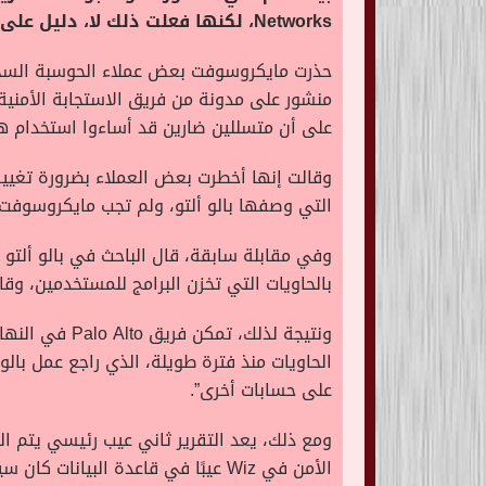
Networks، لكنها فعلت ذلك لا، دليل على أن المتسللين الأشرار أساءوا استخدام هذه التكنولوجيا.
على أن متسللين ضارين قد أساءوا استخدام هذ
وقالت إنها أخطرت بعض العملاء بضرورة تغيير 
التي وصفها بالو ألتو، ولم تجب مايكروسوفت ع
بالحاويات التي تخزن البرامج للمستخدمين، وقال إن حاويات Azure تستخدم رمزًا لم يتم تحديثه 
ونتيجة لذلك،
الحاويات منذ فترة طويلة، الذي راجع عمل بالو
على حسابات أخرى”.
الأمن في Wiz عيبًا في قاعدة البيانات كان سيسمح أيضًا لأحد العملاء بتغيير بيانات الآخر.