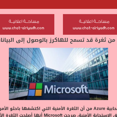
حذرت Microsoft بعض عملاء الحوسبة السحابية Azure من أن الثغرة الأمنية ال