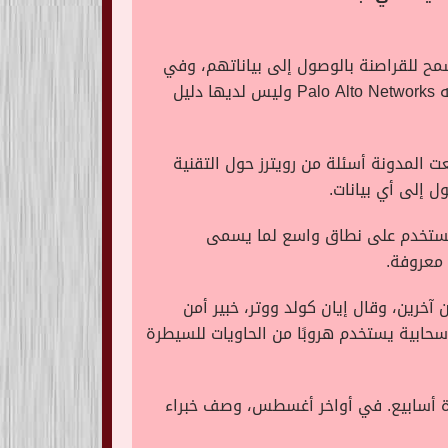
من كان من الممكن أن يسمح للقراصنة بالوصول إلى بياناتهم، وفي
منشور على مدونة من فريق الاستجابة الأمنية الخاص بها، وقالت مايكروسوفت إنها أصلحت الخلل الذي أبلغت عنه Palo Alto Networks وليس لديها دليل
ت المدونة أسئلة من رويترز حول التقنية
 إلى أي بيانات.
بقة، قال الباحث في بالو ألتو أرييل زيليفانسكي لرويترز إن فريقه تمكن من كسر نظام Azure المستخدم على نطاق واسع لما يسمى
مستخدمين آخرين، وقال إيان كولد ووتر، خبير أمن
 سحابية يستخدم هروبًا من الحاويات للسيطرة
ه في نظام مايكروسوفت Azure الأساسي في غضون عدة أسابيع. في أواخر أغسطس، وصف خبراء