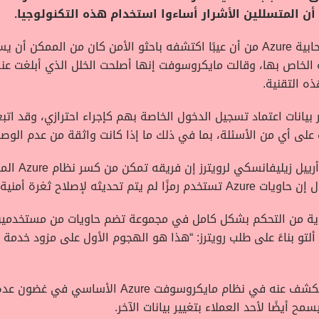
حذرت مايكروسوفت بعض عملاء الحوسبة السحابية Azure من أن عيبًا اكتشفه باحثو الأ
ه التقنية.
بيانات اعتماد تسجيل الدخول الخاصة بهم كإجراء احترازي، وقد اتبع
لى أي من الأسئلة، بما في ذلك ما إذا كانت واثقة من عدم الوصول
وفي مقابلة سا
لإصلاح ثغرة أمنية معروفة.
 تمكن فريق Palo Alto في النهاية من التحكم بشكل كامل في مجموعة تضم حاويات من 
 ألتو بناءً على طلب رويترز: “هذا هو الهجوم الأول على مزود خدمة
ومع ذلك، يعد التقرير ثاني عيب رئيسي يتم الكشف عن