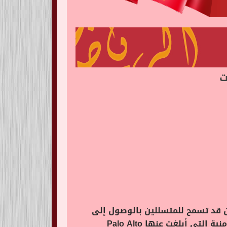
تي اكتشفها باحثو الأمن قد تسمح للمتسللين بالوصول إلى
بياناتهم، في منشور مدونة بواسطة فريق الاستجابة الأمنية، صرحت Microsoft أنها أصلحت الثغرة الأمنية التي أبلغت عنها Palo Alto