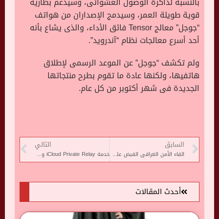
بالنسبة لذاكرة الوصول العشوائى، وسيدعم بطارية
قوية طويلة العمر، وسيدمج الإصداران من هواتف
“جوجل” معالج Tensor فائق الأداء، والذى يشاع بأنه
أحد أسرع معالجات نظام “آندرويد”.
ولم تكشف “جوجل” عن الموعد الرسمى لإطلاق
هاتفيها، ولكنها عادة ما تقوم بطرح منتجاتها
الجديدة فى شهر أكتوبر من كل عام.
السابق
التالي
القاء الأمن العراقى القبض على 7 أجانب حاولوا التسلل إلى بغداد
خدمة iCloud Private Relay وما هو اختلافها عن خدمات الـ VPN
أحدث المقالات