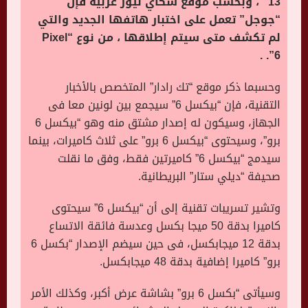
13” ، وبحسب موقع سكاي نيوز عربية فإن
“جوجل” تعمل على اختبار هاتفها الجديد والتي
لم تكشف متى سيتم إطلاقها ، من نوع “Pixel
6”. .
وحسبما ذكر موقع “تك رادار” المتخصص بالأخبار
التقنية، فإن “بيكسل 6” سيجمع بين لونين معا فى
الجهاز، وسيكون له إصدار مشتق منه وهو “بيكسل 6
برو”، وسيحتوى “بيكسل 6 برو” على ثلاث كاميرات، بينما
سيدمج “بيكسل 6” كاميرتين فقط، وفق ما نقلت
صحيفة “ديلي ستار” البريطانية.
وتشير تسريبات تقنية إلى أن “بيكسل 6” سيحتوى
كاميرا بدقة 50 ميجا بكسل وعدسة فائقة الاتساع
بدقة 12 ميجابكسل، فى حين سيضم الإصدار “بكسل 6
برو” كاميرا إضافية بدقة 48 ميجابكسل.
وسيأتى “بكسل 6 برو” بشاشة عرض أكبر، وكذلك الأمر