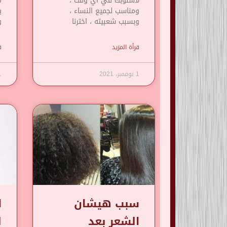
لأسلوبك في أي وقت ،
ا
ومناسب لجميع النساء ،
ي
وبسبب شعبيته ، اخترنا
و
قرأة المزيد
ق
1 نوفمبر، 2021
1 نوف
سبب هيشان
ا
الشعر بعد
ل