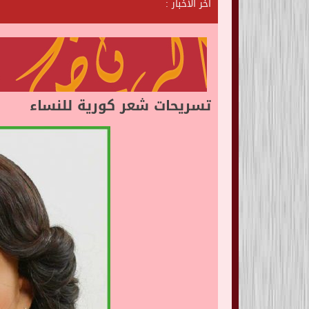
آخر الأخبار :
ش
ا
ت
ا
ل
ر
ي
ا
تسريحات شعر كورية للنساء