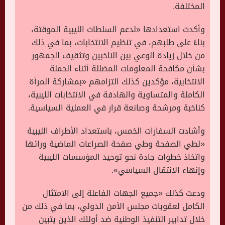
المختلفة.
وأكدت استعدادها «لدعم السلطات الليبية الموقتة،
بناءً على طلبهم، في تنظيم الانتخابات، بما في ذلك
من خلال زيادة الوعي بين الناخبين وتثقيف الجمهور
بشأن مكافحة المعلومات المضللة أثناء الحملة
الانتخابية، مؤكدين كذلك التزامهم «بمشاركة المرأة
الكاملة والمتساوية والهادفة في الانتخابات الليبية،
كناخبة ومرشحة وصانعة قرار في العملية السياسية.
وأشادت السفارات الخمس، باستعداد الأطراف الليبية
«لطي الصفحة وطي صفحة الصراعات الماضية ورائها
واتخاذ خطوات جادة نحو توحيد المؤسسات الليبية
وإنهاء الانتقال السياسي».
ودعت كذلك «جميع الجهات الفاعلة إلى الامتثال
الكامل لعقوبات مجلس الأمن الدولي، بما في ذلك من
خلال تدابير التنفيذ الوطنية ضد أولئك الذين يتبين