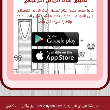
تطبيق شات الرياض الترفيهي
قريبا سوف يكون متاح تطبيق شات الرياض الترفيهي
على الهواتف الذكية ، تمتع بعالم لا مثيل له ، المتعه
والاثارة في مكان واحد
شات دردشة الرياض الترفيهية Chat-Alriyadh.Com اول وأكبر شات كتابي