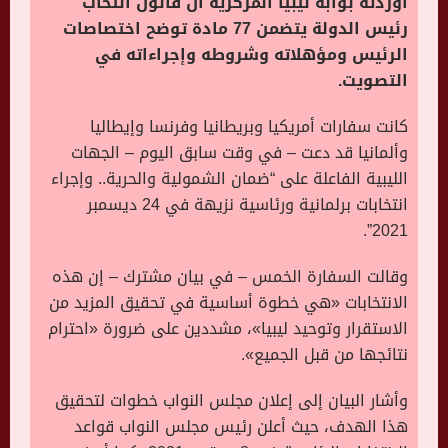
أوردته بوابة ليبيا المركزية أن قانون انتخاب
رئيس الدولة يتضمن 77 مادة توضح اختصاصات
الرئيس ومؤهلاته وشروطه وإجراءاته في
التصويت.
كانت سفارات أمريكيا وبريطانيا وفرنسا وإيطاليا
وألمانيا قد دعت – في وقت سابق اليوم – الجهات
الليبية الفاعلة على “ضمان الشمولية والحرية.. وإجراء
انتخابات برلمانية ورئاسية نزيهة في 24 ديسمبر
2021”.
وقالت السفارة الخمس – في بيان مشترك – إن هذه
الانتخابات «هي خطوة أساسية في تحقيق المزيد من
الاستقرار وتوحيد ليبيا»، مشددين على ضرورة «احترام
نتائجها من قبل الجميع».
وأشار البيان إلى إعلان مجلس النواب خطوات لتحقيق
هذا الهدف، حيث أعلن رئيس مجلس النواب قواعد