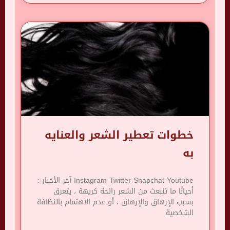
خطوات تعطير الشعر والعنايه
به
Instagram Twitter Snapchat Youtube آخر الأخبار :
أحيانًا ما تنبعث من الشعر رائحة كريهة ، يتعرق
بسبب الإرهاق والإرهاق ، أو عدم الاهتمام بالنظافة
الشخصية