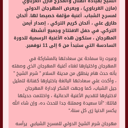
الشيخ بقيادة الفنان والمخرج مازن الغرباوي
(مازن الغرباوي) ، ويعرض المهرجان الدولي
لمسرح الشباب. أغنية مؤلفة خصيصا لها. ألحان
طارق علي ، ألحان كريم التركي ، إصدار أيمن
التركي. في حفل الافتتاح وجميع أنشطة
المهرجان ، ستكون هذه الأغنية الرسمية للدورة
السادسة التي ستبدأ من 6 إلى 11 نوفمبر.
وعبرت رنا سماحة عن سعادتها بالمشاركة في
المهرجان واختيارها لغناء أغنية المهرجان الذي وصفته
بأنه حدث هام ينطلق من مدينة السلام ” شرم الشيخ ”
، وأكدت علي سعادتها البالغة باختيارها كفنانة لتمثيل
جيل الشباب، كما وجهت الشكر لإدارة المهرجان
لاختيارها لتقديم الأغنية الدعائية ، واختتمت حديثها
قائلة: “أنا سعيدة وممتنة جدا للحدث ده، وإن شاء الله
يكسر الدنيا زى كل سنة
“.
مهرجان شرم الشيخ الدولي للمسرح الشبابي يرأسه