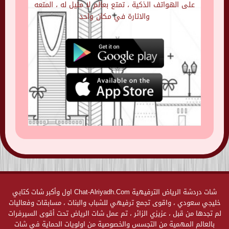
على الهواتف الذكية ، تمتع بعالم لا مثيل له ، المتعه
والاثارة في مكان واحد
شات دردشة الرياض الترفيهية Chat-Alriyadh.Com اول وأكبر شات كتابي
خليجي سعودي ، واقوى تجمع ترفيهي للشباب والبنات ، مسابقات وفعاليات
لم تجدها من قبل ، عزيزي الزائر ، تم عمل شات الرياض تحت أقوى السيرفرات
بالعالم المهمية من التجسس والخصوصية من اولويات الحماية في شات