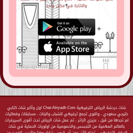
والاثارة في مكان واحد
شات دردشة الرياض الترفيهية Chat-Alriyadh.Com اول وأكبر شات كتابي
خليجي سعودي ، واقوى تجمع ترفيهي للشباب والبنات ، مسابقات وفعاليات
لم تجدها من قبل ، عزيزي الزائر ، تم عمل شات الرياض تحت أقوى السيرفرات
بالعالم المهمية من التجسس والخصوصية من اولويات الحماية في شات
الرياض الترفيهي ، تمتع الآن دون أي قيود ، شارك معنا واكسب العديد من