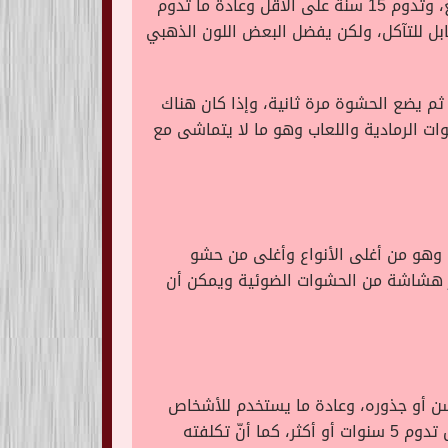
يتكون من سبائك الذهب وهو خليط من الذهب مع مواد أخرى، والتي تستخدم في المسبوكات والقماش المشمع، وتدوم 15 سنة على الأقل وعادة ما تدوم
م، ومن مزاياه: أنّه غير قابل للتآكل، ولكن يفضل البعض اللون الذهبي
ثم يضع الحشوة مرة ثانية، وإذا كان هناك
ت الرمادية واللعاب وهو ما لا يتماشى مع
ستخدم في الحشو والتركيبات والقشرة والزرع وتقويم الأسنان، ويدوم أكثر من 7 سنوات وهو من أغلى الأنواع وأغلى من حشو
أكثر هشاشة من الحشوات الضوئية ويمكن أن
سن أو جذوره، وعادة ما يستخدم للأشخاص
الذين يعانون من تآكل أجزاء كبيرة من الأسنان في الجزء السفلي من اللثة (الجذور)، لأنّه يستخدم لأسنان الأطفال تدوم 5 سنوات أو أكثر، كما أنّ تكلفته