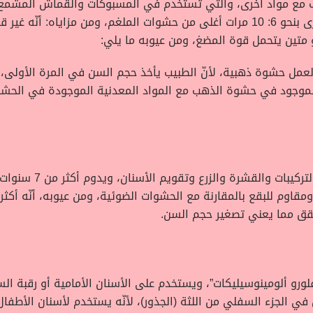
أطول من ذلك، وسعرها أغلى من الأنواع الأخرى بنحو 6: 10 مرات أغلى من حشوات الملغ
تين يتحمل قوة المضغ، ومن عيوبه ما يلي:
 لعمل حشوة ذهبية، لأنّ الطبيب يأخذ حجم السن في المرة الأولى، 
الموجود في حشوة الذهب مع المواد المعدنية الموجودة في الحشوا
يتكون من البورسلين الم
 ومقاوم للبقع بالمقارنة مع الحشوات الضوئية، ومن عيوبه، أنّه 
قق مما يعني تصغير حجم السن.
رو ألومينوسيليكات”، ويستخدم على الأسنان الأمامية أو رقبة ال