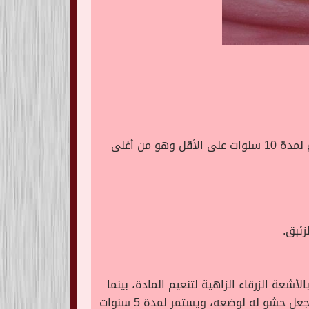
يُعد خليط من الفضة والقصدير والزنك والنحاس والزئبق ويحتوي على 50٪ زئبق، حيث يملأ الأسنان الخلفية ويدوم لمدة 10 سنوات على الأقل وهو من أغلى
ئبق.
شعة الزرقاء الزاهية لتنعيم المادة، بينما
يأخذ الطبيب من الحشو غير المباشر حجم السن ويجهزها بشكل جيد، بشرط أن يكون المختص المختبر أو الطبيب يجعل حشو له لوضعه، ويستمر لمدة 5 سنوات