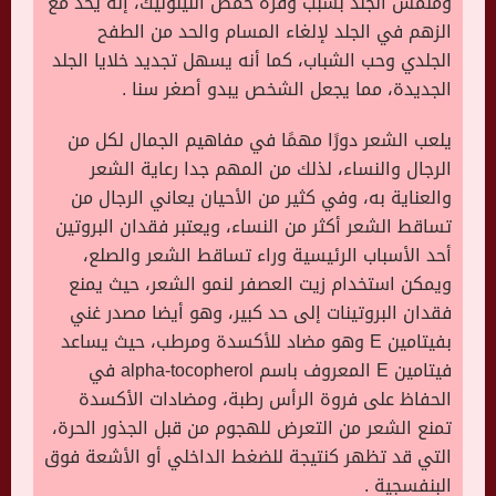
وملمس الجلد بسبب وفرة حمض اللينوليك، إنه يحد مع
الزهم في الجلد لإلغاء المسام والحد من الطفح
الجلدي وحب الشباب، كما أنه يسهل تجديد خلايا الجلد
الجديدة، مما يجعل الشخص يبدو أصغر سنا .
يلعب الشعر دورًا مهمًا في مفاهيم الجمال لكل من
الرجال والنساء، لذلك من المهم جدا رعاية الشعر
والعناية به، وفي كثير من الأحيان يعاني الرجال من
تساقط الشعر أكثر من النساء، ويعتبر فقدان البروتين
أحد الأسباب الرئيسية وراء تساقط الشعر والصلع،
ويمكن استخدام زيت العصفر لنمو الشعر، حيث يمنع
فقدان البروتينات إلى حد كبير، وهو أيضا مصدر غني
بفيتامين E وهو مضاد للأكسدة ومرطب، حيث يساعد
فيتامين E المعروف باسم alpha-tocopherol في
الحفاظ على فروة الرأس رطبة، ومضادات الأكسدة
تمنع الشعر من التعرض للهجوم من قبل الجذور الحرة،
التي قد تظهر كنتيجة للضغط الداخلي أو الأشعة فوق
البنفسجية .