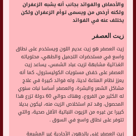
والأحماض والفوائد بجانب أنه يشبه الزعفران
ولكنه أرخص من ويسمى توأم الزعفران ولكن
يختلف عنه في الفوائد
زيت العصفر
زيت العصفر هو زيت عديم اللون ويستخدم على نطاق
واسع في مستحضرات التجميل والطهي، محتوياته
الغذائية مشابهة لزيت عباد الشمس، يساعد زيت
العصفر على خفض مستويات الكوليسترول، كما أنه
يعزز نظام المناعة لدينا، وله فوائد كبيرة في علاج
مشاكل الشعر والبشرة، والعصفر أساسا نبات سنوي
له الكثير من الفروع، وهناك حوالي 60 دولة تزرع هذا
المحصول، وقد تم استخلاص الزيت منه، ليكون بديلا
كبيرا عن غيره من الزيوت النباتية الأقل صحية، والتي
تتوفر على نطاق واسع في السوق .
زيت العصفر غني بالدهون الأحادية غير المشبعة