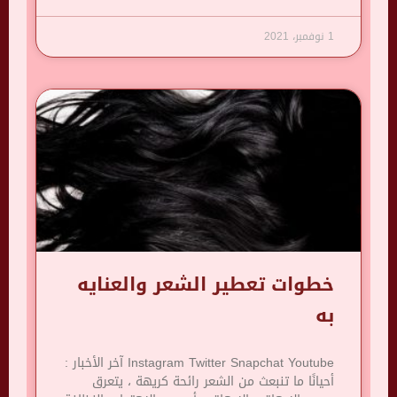
1 نوفمبر، 2021
خطوات تعطير الشعر والعنايه
به
Instagram Twitter Snapchat Youtube آخر الأخبار :
أحيانًا ما تنبعث من الشعر رائحة كريهة ، يتعرق