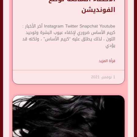
الفونديشن
Instagram Twitter Snapchat Youtube آخر الأخبار :
كريم الأساس ضروري لإخفاء عيوب البشرة وتوحيد
اللون ، لذلك يطلق عليه “كريم الأساس” ، ولكنه قد
يؤدي
قرأة المزيد
1 نوفمبر، 2021