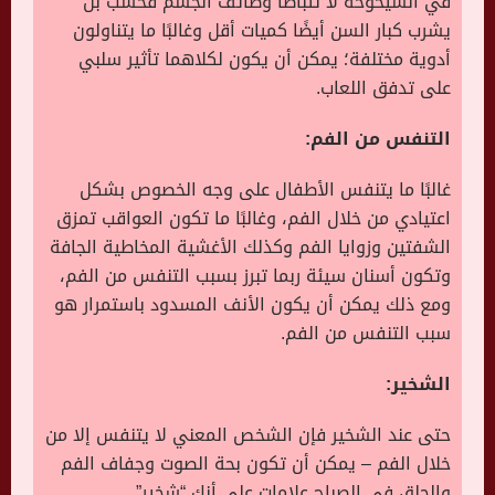
في الشيخوخة لا تتباطأ وظائف الجسم فحسب بل
يشرب كبار السن أيضًا كميات أقل وغالبًا ما يتناولون
أدوية مختلفة؛ يمكن أن يكون لكلاهما تأثير سلبي
على تدفق اللعاب.
التنفس من الفم:
غالبًا ما يتنفس الأطفال على وجه الخصوص بشكل
اعتيادي من خلال الفم، وغالبًا ما تكون العواقب تمزق
الشفتين وزوايا الفم وكذلك الأغشية المخاطية الجافة
وتكون أسنان سيئة ربما تبرز بسبب التنفس من الفم،
ومع ذلك يمكن أن يكون الأنف المسدود باستمرار هو
سبب التنفس من الفم.
الشخير:
حتى عند الشخير فإن الشخص المعني لا يتنفس إلا من
خلال الفم – يمكن أن تكون بحة الصوت وجفاف الفم
والحلق في الصباح علامات على أنك “شخير”.