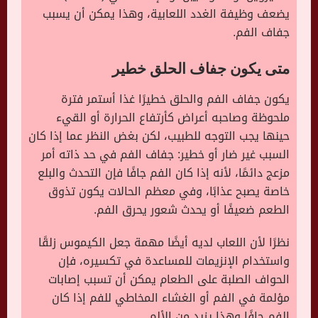
يضعف وظيفة الغدد اللعابية، وهذا يمكن أن يسبب
جفاف الفم.
متى يكون جفاف الحلق خطير
يكون جفاف الفم والحلق خطيرًا غذا أستمر فترة
ملحوظة وصاحبه أعراض كأرتفاع الحرارة أو القيء
حينها يجب التوجه للطبيب، لكن بغض النظر عما إذا كان
السبب غير ضار أو خطير: جفاف الفم في حد ذاته أمر
مزعج دائمًا، لأنه إذا كان الفم جافًا فإن التحدث والبلع
خاصة يصبح عذابًا، وفي معظم الحالات يكون تذوق
الطعم ضعيفًا أو يحدث شعور يحرق الفم.
نظرًا لأن اللعاب لديه أيضًا مهمة جعل الكيموس زلقًا
واستخدام الإنزيمات للمساعدة في تكسيره، فإن
الحواف الصلبة على الطعام يمكن أن تسبب إصابات
مؤلمة في الفم أو الغشاء المخاطي للفم إذا كان
الفم جافًا وهذا يزيد من الألم.