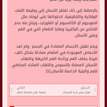
بالإضافة إلى ذلك تفتقر الأسنان إلى وظيفة اللعاب
الوقائية والتنظيفية، لاحتوائها على أيونات مثل
الصوديوم أو الكالسيوم أو الفلورايد، وينتج عنه عدم
التخلص من البكتيريا وبقايا الطعام التي في الفم
وعلى الأسنان.
ويتم تقليل الأجسام المضادة في الجسم ولم تعد
الأحماض الموجودة في الطعام معادلة بشكل كافٍ،
نتيجة جفاف الفم ورائحة الفم الكريهة والتهاب
الأسنان المصابة بالتسوس والتهاب الغشاء المخاطي
للفم والبنية الداعمة للأسنان.[1]
السابق
التالي
انواع مرض ندرة المحببات
كيفية علاج متلازمة ايفانز