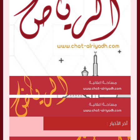
آخر الأخبار :
ش
ا
ت
ا
ل
ر