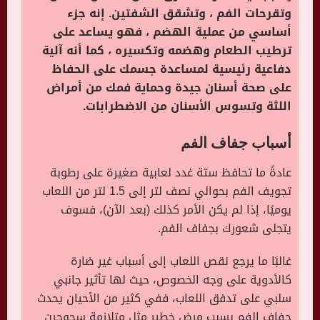
وتقرحات الفم ، وتشقق الشفتين. إنه جزء
أساسي من عملية الهضم ، فهو يساعد على
ترطيب الطعام وهضمه وتكسيره ، كما أنه آلية
دفاعية رئيسية لمساعدة جسمك على الحفاظ
على صحة أسنان جيدة وحماية فمك من أمراض
اللثة وتسوس الأسنان من الاضطرابات.
أسباب جفاف الفم
عادةً ما تحافظ ستة غدد لعابية صغيرة على رطوبة
تجويف الفم بحوالي نصف لتر إلى 1.5 لتر من اللعاب
يوميًا، إذا لم يكن الأمر كذلك (بعد الآن)، فسوف
يتجلى شعورك بجفاف الفم.
غالبًا ما يرجع نقص اللعاب إلى أسباب غير ضارة
كالأدوية على وجه الخصوص، حيث لها تأثير جانبي
سلبي على تدفق اللعاب، ففي كثير من الأحيان يحدث
جفاف الفم بسبب مرض خطير مثل متلازمة سجوجرن