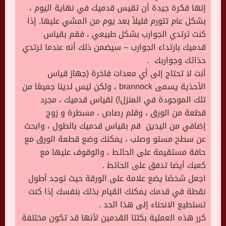
إنها فكرة جيدة أن تقيس قدميك في نهاية اليوم ،
بشكل عام تتورم قليلاً بعد يوم من المشي عليها. إذا
كنت ترتدي الجوارب بشكل طبيعي ، فقم بقياس
قدميك بارتداء الجوارب – سيضمن ذلك أنه عندما ترتدي
حذائك وجواربك .
أنت لا تحتاج إلى أي معدات فاخرة (جهاز قياس
الأحذية يسمى brannock ، ولكن ليس لدينا جميعًا من
تلك الموجودة في المنزل!) لقياس قدميك ، مجرد
قطعة من الورق ، وقلم رصاص ، مسطرة و زوج
إضافي من اليدين قم بقياس قدميك بالطول ، وابحث
عن سطح مستو وصلب ، يمكنك وضع قطعة الورق مع
حافة مستقيمة على الحائط ، والوقوف عليها مع
كعبك أيضا تدفق على الحائط .
اجعل شخصًا يضع علامة على الورقة حيث توجد أطول
نقطة في قدمك يمكنك القيام بذلك بنفسك إذا كنت
تستطيع الانحناء إلى هذا الحد .
كرر هذه العملية بكلتا القدمين لأنها قد تكون مختلفة