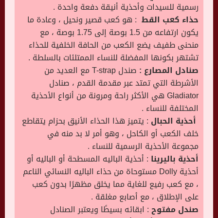
رسمية للسيدات وأحذية أنيقة دفعة واحدة .
حذاء كعب القط
: هو كعب قصير ونحيل ، وعادة ما
يكون ارتفاعه من 1.5 بوصة إلى 1.75 بوصة ، مع
منحنى طفيف يضع الكعب من الحافة الخلفية للحذاء
تشتهر بكونها المفضلة للنساء الممتلئات بالسلطة .
صنادل المصارع :
صندل T-strap مع العديد من
الأشرطة التي تمتد عبر مقدمة القدم ، صنادل
Gladiator هي الأكثر راحة ومرونة من أنواع الأحذية
المختلفة للنساء .
أحذية الحبال
: يتميز هذا الحذاء الأنيق بحزام يتقاطع
خلف الكعب أو الكاحل ، وهو أمر لا بد منه في
مجموعة الأحذية الرسمية للنساء .
أحذية باليرينا
: أحذية الباليه المسطحة أو الباليه أو
أحذية Dolly مستوحاة من حذاء الباليه النسائي الناعم
، مع كعب رفيع للغاية مما يخلق مظهرًا بدون كعب
على الإطلاق ، مع أصابع مغلقة .
صندل مفتوح
: ابقائه بسيطًا ويعتبر الصنادل