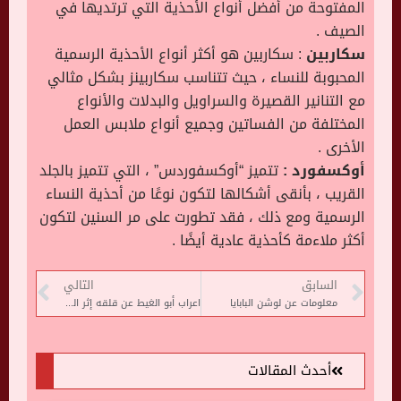
المفتوحة من أفضل أنواع الأحذية التي ترتديها في
الصيف .
سكاربين
: سكاربين هو أكثر أنواع الأحذية الرسمية
المحبوبة للنساء ، حيث تتناسب سكاربينز بشكل مثالي
مع التنانير القصيرة والسراويل والبدلات والأنواع
المختلفة من الفساتين وجميع أنواع ملابس العمل
الأخرى .
أوكسفورد :
تتميز “أوكسفوردس” ، التي تتميز بالجلد
القريب ، بأنقى أشكالها لتكون نوعًا من أحذية النساء
الرسمية ومع ذلك ، فقد تطورت على مر السنين لتكون
أكثر ملاءمة كأحذية عادية أيضًا .
السابق
التالي
معلومات عن لوشن البابايا
اعراب أبو الغيط عن قلقه إثر التدهور فى العلاقات اللبنانية الخليجية
أحدث المقالات