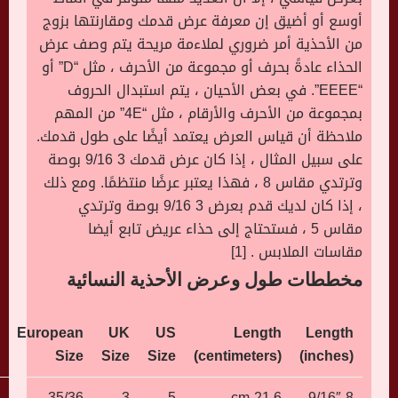
أوسع أو أضيق إن معرفة عرض قدمك ومقارنتها بزوج
من الأحذية أمر ضروري لملاءمة مريحة يتم وصف عرض
الحذاء عادةً بحرف أو مجموعة من الأحرف ، مثل “D” أو
“EEEE”. في بعض الأحيان ، يتم استبدال الحروف
بمجموعة من الأحرف والأرقام ، مثل “4E” من المهم
ملاحظة أن قياس العرض يعتمد أيضًا على طول قدمك.
على سبيل المثال ، إذا كان عرض قدمك 3 9/16 بوصة
وترتدي مقاس 8 ، فهذا يعتبر عرضًا منتظمًا. ومع ذلك
، إذا كان لديك قدم بعرض 3 9/16 بوصة وترتدي
مقاس 5 ، فستحتاج إلى حذاء عريض تابع أيضا
مقاسات الملابس . [1]
مخططات طول وعرض الأحذية النسائية
European
UK
US
Length
Length
Size
Size
Size
(centimeters)
(inches)
35/36
3
5
21.6 cm
8 9/16″