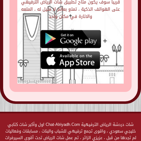
قريبا سوف يكون متاح تطبيق شات الرياض الترفيهي
على الهواتف الذكية ، تمتع بعالم لا مثيل له ، المتعه
والاثارة في مكان واحد
شات دردشة الرياض الترفيهية Chat-Alriyadh.Com اول وأكبر شات كتابي
خليجي سعودي ، واقوى تجمع ترفيهي للشباب والبنات ، مسابقات وفعاليات
لم تجدها من قبل ، عزيزي الزائر ، تم عمل شات الرياض تحت أقوى السيرفرات