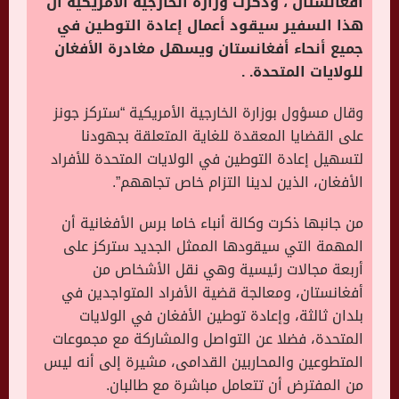
أفغانستان ، وذكرت وزارة الخارجية الأمريكية أن
هذا السفير سيقود أعمال إعادة التوطين في
جميع أنحاء أفغانستان ويسهل مغادرة الأفغان
للولايات المتحدة. .
وقال مسؤول بوزارة الخارجية الأمريكية “ستركز جونز
على القضايا المعقدة للغاية المتعلقة بجهودنا
لتسهيل إعادة التوطين في الولايات المتحدة للأفراد
الأفغان، الذين لدينا التزام خاص تجاههم”.
من جانبها ذكرت وكالة أنباء خاما برس الأفغانية أن
المهمة التي سيقودها الممثل الجديد ستركز على
أربعة مجالات رئيسية وهي نقل الأشخاص من
أفغانستان، ومعالجة قضية الأفراد المتواجدين في
بلدان ثالثة، وإعادة توطين الأفغان في الولايات
المتحدة، فضلا عن التواصل والمشاركة مع مجموعات
المتطوعين والمحاربين القدامى، مشيرة إلى أنه ليس
من المفترض أن تتعامل مباشرة مع طالبان.