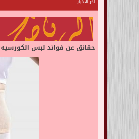
آخر الأخبار :
ش
ا
ت
ا
ل
ر
ي
حقائق عن فوائد لبس الكورسيه