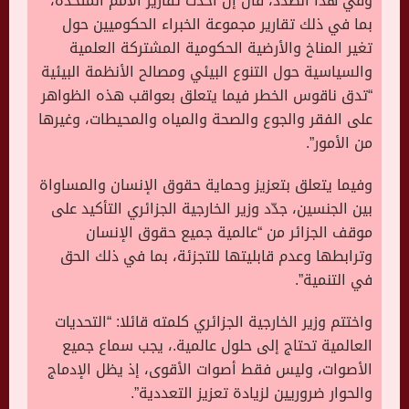
وفي هذا الصدد، قال إن أحدث تقارير الأمم المتحدة،
بما في ذلك تقارير مجموعة الخبراء الحكوميين حول
تغير المناخ والأرضية الحكومية المشتركة العلمية
والسياسية حول التنوع البيئي ومصالح الأنظمة البيئية
“تدق ناقوس الخطر فيما يتعلق بعواقب هذه الظواهر
على الفقر والجوع والصحة والمياه والمحيطات، وغيرها
من الأمور”.
وفيما يتعلق بتعزيز وحماية حقوق الإنسان والمساواة
بين الجنسين، جدّد وزير الخارجية الجزائري التأكيد على
موقف الجزائر من “عالمية جميع حقوق الإنسان
وترابطها وعدم قابليتها للتجزئة، بما في ذلك الحق
في التنمية”.
واختتم وزير الخارجية الجزائري كلمته قائلا: “التحديات
العالمية تحتاج إلى حلول عالمية.، يجب سماع جميع
الأصوات، وليس فقط أصوات الأقوى، إذ يظل الإدماج
والحوار ضروريين لزيادة تعزيز التعددية”.