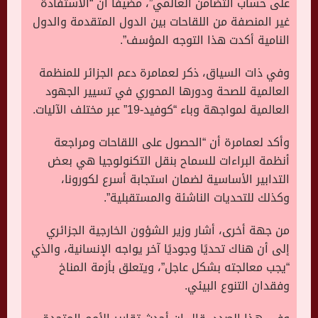
على حساب التضامن العالمي”، مضيفا أن “الاستفادة
غير المنصفة من اللقاحات بين الدول المتقدمة والدول
النامية أكدت هذا التوجه المؤسف”.
وفي ذات السياق، ذكر لعمامرة دعم الجزائر للمنظمة
العالمية للصحة ودورها المحوري في تسيير الجهود
العالمية لمواجهة وباء “كوفيد-19” عبر مختلف الآليات.
وأكد لعمامرة أن “الحصول على اللقاحات ومراجعة
أنظمة البراءات للسماح بنقل التكنولوجيا هي بعض
التدابير الأساسية لضمان استجابة أسرع لكورونا،
وكذلك للتحديات الناشئة والمستقبلية”.
من جهة أخرى، أشار وزير الشؤون الخارجية الجزائري
إلى أن هناك تحديًا وجوديًا آخر يواجه الإنسانية، والذي
“يجب معالجته بشكل عاجل”، ويتعلق بأزمة المناخ
وفقدان التنوع البيئي.