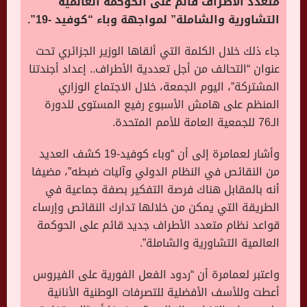
متعدد الأطراف قائم على الحوكمة العالمية
التشاورية والشاملة” لمواجهة وباء “كوفيد -19”.
جاء ذلك خلال الكلمة التي ألقاها الوزير الجزائري تحت
عنوان “التحالف من أجل تعددية الأطراف.. إعداد أجندتنا
المشتركة”، اليوم الجمعة، خلال الاجتماع الوزاري
المنظم على هامش الأسبوع رفيع المستوى للدورة
الـ76 للجمعية العامة للأمم المتحدة.
وأشار لعمامرة إلى أن “وباء كوفيد-19 كشف العديد
من النقائص في النظام الدولي وآليات ضبطه”، مضيفا
أنه بالمقابل هناك فرصة التفكير بصفة جماعية في
الطريقة التي يمكن من خلالها تدارك النقائص وإرساء
قواعد نظام متعدد الأطراف جديد قائم على الحوكمة
العالمية التشاورية والشاملة”.
واعتبر لعمامرة أن “ردود الفعل الفورية على الفيروس
أعطت وللأسف الأفضلية للتصرفات الوطنية الأنانية