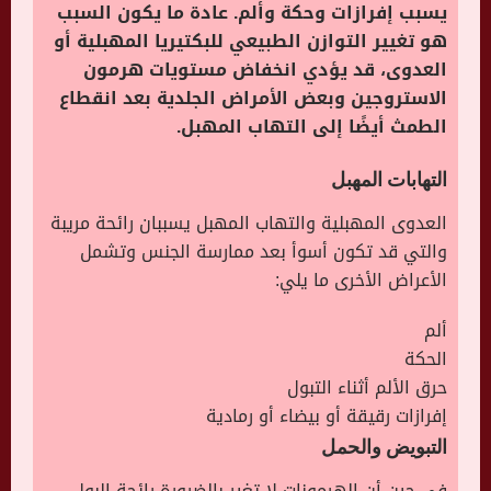
يسبب إفرازات وحكة وألم. عادة ما يكون السبب
هو تغيير التوازن الطبيعي للبكتيريا المهبلية أو
العدوى، قد يؤدي انخفاض مستويات هرمون
الاستروجين وبعض الأمراض الجلدية بعد انقطاع
الطمث أيضًا إلى التهاب المهبل.
التهابات المهبل
العدوى المهبلية والتهاب المهبل يسببان رائحة مريبة
والتي قد تكون أسوأ بعد ممارسة الجنس وتشمل
الأعراض الأخرى ما يلي:
ألم
الحكة
حرق الألم أثناء التبول
إفرازات رقيقة أو بيضاء أو رمادية
التبويض والحمل
في حين أن الهرمونات لا تغير بالضرورة رائحة البول