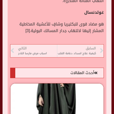
التهاب المثانة المتكررة.
غولدنسال
هو مضاد قوى للبكتيريا وشافٍ للأغشية المخاطية
المشار إليها لالتهاب جدار المسالك البولية.[3]
السابق
التالي
كيفية علاج انسداد دعامة القلب
اسباب مرض مارسا النادر
أحدث المقالات