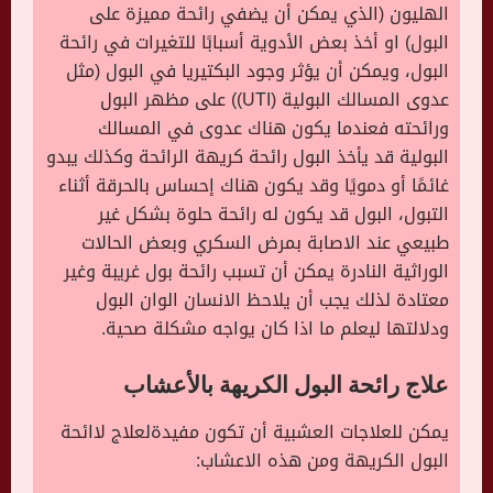
الهليون (الذي يمكن أن يضفي رائحة مميزة على
البول) او أخذ بعض الأدوية أسبابًا للتغيرات في رائحة
البول، ويمكن أن يؤثر وجود البكتيريا في البول (مثل
عدوى المسالك البولية (UTI)) على مظهر البول
ورائحته فعندما يكون هناك عدوى في المسالك
البولية قد يأخذ البول رائحة كريهة الرائحة وكذلك يبدو
غائمًا أو دمويًا وقد يكون هناك إحساس بالحرقة أثناء
التبول، البول قد يكون له رائحة حلوة بشكل غير
طبيعي عند الاصابة بمرض السكري وبعض الحالات
الوراثية النادرة يمكن أن تسبب رائحة بول غريبة وغير
معتادة لذلك يجب أن يلاحظ الانسان الوان البول
ودلالتها ليعلم ما اذا كان يواجه مشكلة صحية.
علاج رائحة البول الكريهة بالأعشاب
يمكن للعلاجات العشبية أن تكون مفيدةلعلاج لاائحة
البول الكريهة ومن هذه الاعشاب: