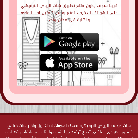
قريبا سوف يكون متاح تطبيق شات الرياض الترفيهي
على الهواتف الذكية ، تمتع بعالم لا مثيل له ، المتعه
والاثارة في مكان واحد
شات دردشة الرياض الترفيهية Chat-Alriyadh.Com اول وأكبر شات كتابي
خليجي سعودي ، واقوى تجمع ترفيهي للشباب والبنات ، مسابقات وفعاليات