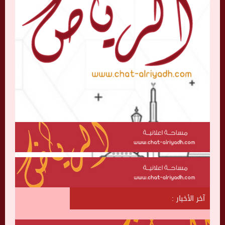
آخر الأخبار :
ش
ا
ت
ا
ل