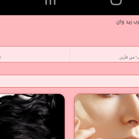
ب ريد وان
” فى الأردن
ا