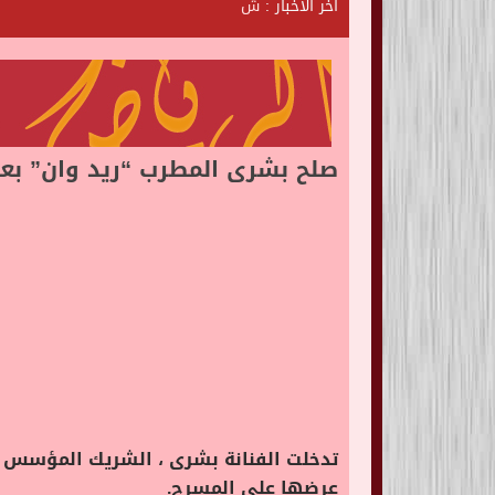
آخر الأخبار :
ش
ا
ت
ا
ل
ر
ي
ا
ض
صلح بشرى المطرب “ريد وان” بع
تدخلت الفنانة بشرى ، الشريك المؤسس لم
عرضها على المسرح.