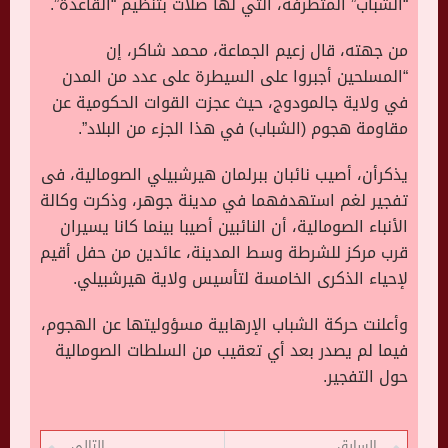
“الشباب” المتطرفة، التي لها صلات بتنظيم “القاعدة”.
من جهته، قال زعيم الجماعة، محمد شاكر، إن
“المسلحين أجبروا على السيطرة على عدد من المدن
في ولاية جالمودوج، حيث عجزت القوات الحكومية عن
مقاومة هجوم (الشباب) في هذا الجزء من البلاد”.
يذكرأن، أصيب نائبان ببرلمان هيرشبيلي الصومالية، فى
تفجير لغم استهدفهما في مدينة جوهر، وذكرت وكالة
الأنباء الصومالية، أن النائبين أصيبا بينما كانا يسيران
قرب مركز للشرطة وسط المدينة، عائدين من حفل أقيم
لإحياء الذكرى الخامسة لتأسيس ولاية هيرشبيلي.
وأعلنت حركة الشباب الإرهابية مسؤوليتها عن الهجوم،
فيما لم يصدر بعد أي تعقيب من السلطات الصومالية
حول التفجير.
السابق
التالي