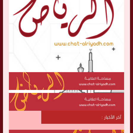
آخر الأخبار :
ش
ا
ت
ا
ل
ر
ي
ا