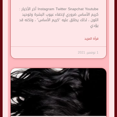
Instagram Twitter Snapchat Youtube آخر الأخبار :
كريم الأساس ضروري لإخفاء عيوب البشرة وتوحيد
اللون ، لذلك يطلق عليه “كريم الأساس” ، ولكنه قد
يؤدي
قرأة المزيد
1 نوفمبر، 2021